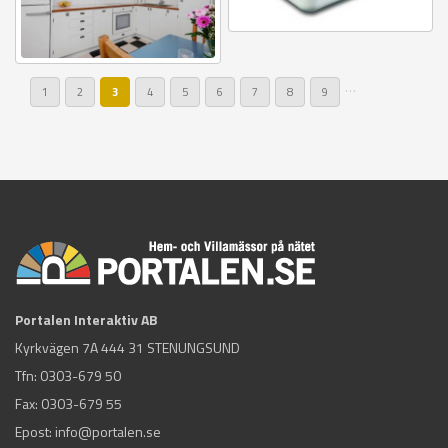
…
Sidor
1
2
3
4
5
6
7
8
9
Portalen Interaktiv AB
Kyrkvägen 7A 444 31 STENUNGSUND
Tfn:
0303-679 50
Fax: 0303-679 55
Epost:
info@portalen.se