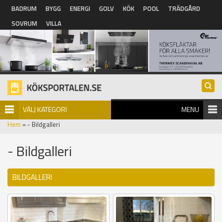
Hoppa till huvudinnehåll
BADRUM
BYGG
ENERGI
GOLV
KÖK
POOL
TRÄDGÅRD
SOVRUM
VILLA
VÄLJ KATEGORI
MENU
Hem
» - Bildgalleri
- Bildgalleri
BILDGALLERI