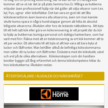
kommer att se ut när det är på plats hemma hos Er. Många av butikerna
erbjuder även professionell hjälp när det gäller att välja vitvaror som t.ex.
kyl, frys, ugnar eller köksfläktar. Det kan vara en god idé att låta
köksleverantören även leverera alla vitvarorna, även om man kanske
skulle kunna spara in några hundralappar genom att hitta de absolut
billigaste vitvarorna i Älvdalen eller hos de ledande nätbutikerna. Att byta
till ett helt nytt kök eller göra en köksrenovering är ett projekt där du bör
ta hjälp av butikernas kunniga personal och duktiga hantverkare, som har
varit med förr. Räkna med att en totalrenovering av ert kök kommer att ta
ett par veckor. Ett alternativ till att byta ut allt kan vara att bara byta ut
luckor och lådfronter. Man behåller alltså de befintliga köksstommarna
men sätter dit ny luckor och lådfronter. Diskutera med din köksbutik, vänd
och vrid på de olika alternativen. Kökskunskapen som din handlare
besitter bygger på lång erfarenhet och denna kökskompetens hittar du
hos köksbutikerna i Älvdalen nedan.
ÅTERFÖRSÄLJARE I ÄLVDALEN OCH NÄROMRÅDET