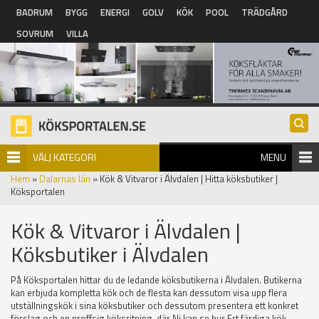
Hoppa till huvudinnehåll
BADRUM
BYGG
ENERGI
GOLV
KÖK
POOL
TRÄDGÅRD
SOVRUM
VILLA
VÄLJ KATEGORI
MENU
Hem
»
Dalarnas län
» Kök & Vitvaror i Älvdalen | Hitta köksbutiker |
Köksportalen
Kök & Vitvaror i Älvdalen |
Köksbutiker i Älvdalen
På Köksportalen hittar du de ledande köksbutikerna i Älvdalen. Butikerna
kan erbjuda kompletta kök och de flesta kan dessutom visa upp flera
utställningskök i sina köksbutiker och dessutom presentera ett konkret
förslag och en proffsig köksritning, där Ni kan se hur Ert färdiga kök