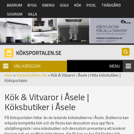
Hoppa till huvudinnehåll
BADRUM
BYGG
ENERGI
GOLV
KÖK
POOL
TRÄDGÅRD
SOVRUM
VILLA
VÄLJ KATEGORI
MENU
Hem
»
Västerbottens län
» Kök & Vitvaror i Åsele | Hitta köksbutiker |
Köksportalen
Kök & Vitvaror i Åsele |
Köksbutiker i Åsele
På Köksportalen hittar du de ledande köksbutikerna i Åsele. Butikerna kan
erbjuda kompletta kök och de flesta kan dessutom visa upp flera
utställningskök i sina köksbutiker och dessutom presentera ett konkret
förslag och en proffsig köksritning, där Ni kan se hur Ert färdiga kök