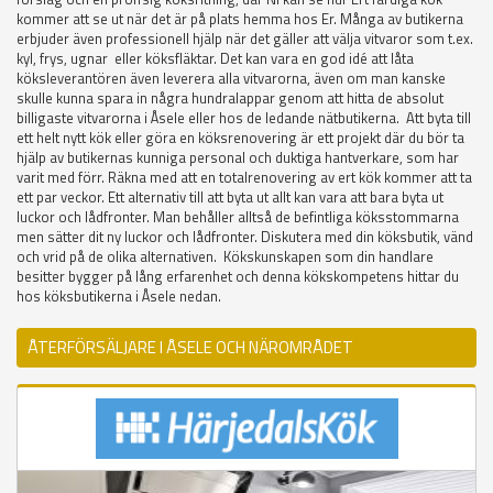
kommer att se ut när det är på plats hemma hos Er. Många av butikerna
erbjuder även professionell hjälp när det gäller att välja vitvaror som t.ex.
kyl, frys, ugnar eller köksfläktar. Det kan vara en god idé att låta
köksleverantören även leverera alla vitvarorna, även om man kanske
skulle kunna spara in några hundralappar genom att hitta de absolut
billigaste vitvarorna i Åsele eller hos de ledande nätbutikerna. Att byta till
ett helt nytt kök eller göra en köksrenovering är ett projekt där du bör ta
hjälp av butikernas kunniga personal och duktiga hantverkare, som har
varit med förr. Räkna med att en totalrenovering av ert kök kommer att ta
ett par veckor. Ett alternativ till att byta ut allt kan vara att bara byta ut
luckor och lådfronter. Man behåller alltså de befintliga köksstommarna
men sätter dit ny luckor och lådfronter. Diskutera med din köksbutik, vänd
och vrid på de olika alternativen. Kökskunskapen som din handlare
besitter bygger på lång erfarenhet och denna kökskompetens hittar du
hos köksbutikerna i Åsele nedan.
ÅTERFÖRSÄLJARE I ÅSELE OCH NÄROMRÅDET