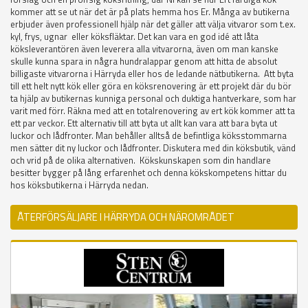
kommer att se ut när det är på plats hemma hos Er. Många av butikerna
erbjuder även professionell hjälp när det gäller att välja vitvaror som t.ex.
kyl, frys, ugnar eller köksfläktar. Det kan vara en god idé att låta
köksleverantören även leverera alla vitvarorna, även om man kanske
skulle kunna spara in några hundralappar genom att hitta de absolut
billigaste vitvarorna i Härryda eller hos de ledande nätbutikerna. Att byta
till ett helt nytt kök eller göra en köksrenovering är ett projekt där du bör
ta hjälp av butikernas kunniga personal och duktiga hantverkare, som har
varit med förr. Räkna med att en totalrenovering av ert kök kommer att ta
ett par veckor. Ett alternativ till att byta ut allt kan vara att bara byta ut
luckor och lådfronter. Man behåller alltså de befintliga köksstommarna
men sätter dit ny luckor och lådfronter. Diskutera med din köksbutik, vänd
och vrid på de olika alternativen. Kökskunskapen som din handlare
besitter bygger på lång erfarenhet och denna kökskompetens hittar du
hos köksbutikerna i Härryda nedan.
ÅTERFÖRSÄLJARE I HÄRRYDA OCH NÄROMRÅDET