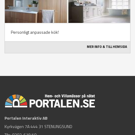
Personligt anpassade kök!
MER INFO & TILL HEMSIDA
Portalen Interaktiv AB
Kyrkvägen 7A 444 31 STENUNGSUND
Tfn:
0303-679 50