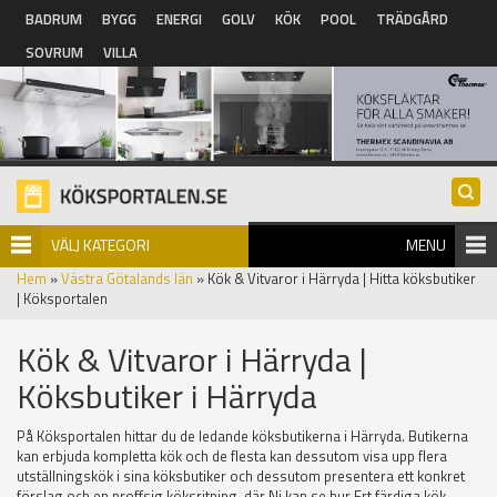
Hoppa till huvudinnehåll
BADRUM
BYGG
ENERGI
GOLV
KÖK
POOL
TRÄDGÅRD
SOVRUM
VILLA
VÄLJ KATEGORI
MENU
Hem
»
Västra Götalands län
» Kök & Vitvaror i Härryda | Hitta köksbutiker
| Köksportalen
Kök & Vitvaror i Härryda |
Köksbutiker i Härryda
På Köksportalen hittar du de ledande köksbutikerna i Härryda. Butikerna
kan erbjuda kompletta kök och de flesta kan dessutom visa upp flera
utställningskök i sina köksbutiker och dessutom presentera ett konkret
förslag och en proffsig köksritning, där Ni kan se hur Ert färdiga kök