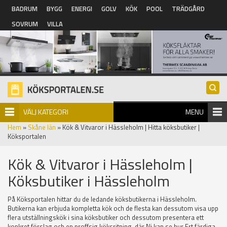
Hoppa till huvudinnehåll
BADRUM
BYGG
ENERGI
GOLV
KÖK
POOL
TRÄDGÅRD
SOVRUM
VILLA
VÄLJ KATEGORI
MENU
Hem
»
Skåne län
» Kök & Vitvaror i Hässleholm | Hitta köksbutiker |
Köksportalen
Kök & Vitvaror i Hässleholm |
Köksbutiker i Hässleholm
På Köksportalen hittar du de ledande köksbutikerna i Hässleholm.
Butikerna kan erbjuda kompletta kök och de flesta kan dessutom visa upp
flera utställningskök i sina köksbutiker och dessutom presentera ett
konkret förslag och en proffsig köksritning, där Ni kan se hur Ert färdiga