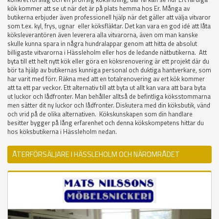
kök kommer att se ut när det är på plats hemma hos Er. Många av
butikerna erbjuder även professionell hjälp när det gäller att välja vitvaror
som t.ex. kyl, frys, ugnar eller köksfläktar. Det kan vara en god idé att låta
köksleverantören även leverera alla vitvarorna, även om man kanske
skulle kunna spara in några hundralappar genom att hitta de absolut
billigaste vitvarorna i Hässleholm eller hos de ledande nätbutikerna. Att
byta till ett helt nytt kök eller göra en köksrenovering är ett projekt där du
bör ta hjälp av butikernas kunniga personal och duktiga hantverkare, som
har varit med förr. Räkna med att en totalrenovering av ert kök kommer
att ta ett par veckor. Ett alternativ till att byta ut allt kan vara att bara byta
ut luckor och lådfronter. Man behåller alltså de befintliga köksstommarna
men sätter dit ny luckor och lådfronter. Diskutera med din köksbutik, vänd
och vrid på de olika alternativen. Kökskunskapen som din handlare
besitter bygger på lång erfarenhet och denna kökskompetens hittar du
hos köksbutikerna i Hässleholm nedan.
ÅTERFÖRSÄLJARE I HÄSSLEHOLM OCH NÄROMRÅDET