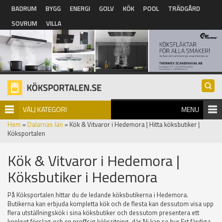
Hoppa till huvudinnehåll
BADRUM
BYGG
ENERGI
GOLV
KÖK
POOL
TRÄDGÅRD
SOVRUM
VILLA
VÄLJ KATEGORI
MENU
Hem
»
Dalarnas län
» Kök & Vitvaror i Hedemora | Hitta köksbutiker |
Köksportalen
Kök & Vitvaror i Hedemora |
Köksbutiker i Hedemora
På Köksportalen hittar du de ledande köksbutikerna i Hedemora.
Butikerna kan erbjuda kompletta kök och de flesta kan dessutom visa upp
flera utställningskök i sina köksbutiker och dessutom presentera ett
konkret förslag och en proffsig köksritning, där Ni kan se hur Ert färdiga