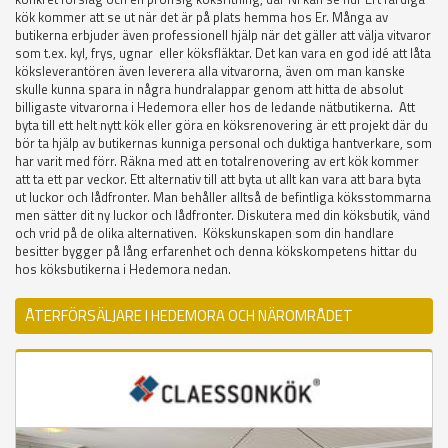
kök kommer att se ut när det är på plats hemma hos Er. Många av
butikerna erbjuder även professionell hjälp när det gäller att välja vitvaror
som t.ex. kyl, frys, ugnar eller köksfläktar. Det kan vara en god idé att låta
köksleverantören även leverera alla vitvarorna, även om man kanske
skulle kunna spara in några hundralappar genom att hitta de absolut
billigaste vitvarorna i Hedemora eller hos de ledande nätbutikerna. Att
byta till ett helt nytt kök eller göra en köksrenovering är ett projekt där du
bör ta hjälp av butikernas kunniga personal och duktiga hantverkare, som
har varit med förr. Räkna med att en totalrenovering av ert kök kommer
att ta ett par veckor. Ett alternativ till att byta ut allt kan vara att bara byta
ut luckor och lådfronter. Man behåller alltså de befintliga köksstommarna
men sätter dit ny luckor och lådfronter. Diskutera med din köksbutik, vänd
och vrid på de olika alternativen. Kökskunskapen som din handlare
besitter bygger på lång erfarenhet och denna kökskompetens hittar du
hos köksbutikerna i Hedemora nedan.
ÅTERFÖRSÄLJARE I HEDEMORA OCH NÄROMRÅDET