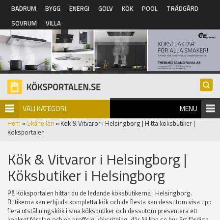
Hoppa till huvudinnehåll
BADRUM
BYGG
ENERGI
GOLV
KÖK
POOL
TRÄDGÅRD
SOVRUM
VILLA
VÄLJ KATEGORI
MENU
Hem
»
Skåne län
» Kök & Vitvaror i Helsingborg | Hitta köksbutiker |
Köksportalen
Kök & Vitvaror i Helsingborg |
Köksbutiker i Helsingborg
På Köksportalen hittar du de ledande köksbutikerna i Helsingborg.
Butikerna kan erbjuda kompletta kök och de flesta kan dessutom visa upp
flera utställningskök i sina köksbutiker och dessutom presentera ett
konkret förslag och en proffsig köksritning, där Ni kan se hur Ert färdiga