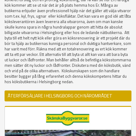
kök kommer att se ut när det är på plats hemma hos Er. Många av
butikerna erbjuder även professionell hjälp när det gäller att välja vitvaror
som t.ex. kyl, frys, ugnar eller köksfläktar. Det kan vara en god idé att låta
köksleverantören även leverera alla vitvarorna, även om man kanske
skulle kunna spara in några hundralappar genom att hitta de absolut
billigaste vitvarorna i Helsingborg eller hos de ledande nätbutikerna. Att
byta till ett helt nytt kök eller göra en köksrenovering är ett projekt där du
bör ta hjälp av butikernas kunniga personal och duktiga hantverkare, som
har varit med förr. Räkna med att en totalrenovering av ert kök kommer
att ta ett par veckor. Ett alternativ till att byta ut allt kan vara att bara byta
ut luckor och lådfronter. Man behåller alltså de befintliga köksstommarna
men sätter dit ny luckor och lådfronter. Diskutera med din köksbutik, vänd
och vrid på de olika alternativen. Kökskunskapen som din handlare
besitter bygger på lång erfarenhet och denna kökskompetens hittar du
hos köksbutikerna i Helsingborg nedan.
ÅTERFÖRSÄLJARE I HELSINGBORG OCH NÄROMRÅDET