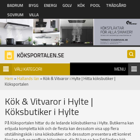
Hoppa till huvudinnehåll
BADRUM
BYGG
ENERGI
GOLV
KÖK
POOL
TRÄDGÅRD
SOVRUM
VILLA
VÄLJ KATEGORI
MENU
Hem
»
Hallands län
» Kök & Vitvaror i Hylte | Hitta köksbutiker |
Köksportalen
Kök & Vitvaror i Hylte |
Köksbutiker i Hylte
På Köksportalen hittar du de ledande köksbutikerna i Hylte. Butikerna kan
erbjuda kompletta kök och de flesta kan dessutom visa upp flera
utställningskök i sina köksbutiker och dessutom presentera ett konkret
förslag och en proffsig köksritning, där Ni kan se hur Ert färdiga kök