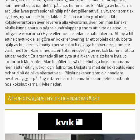
kommer att se ut när det är på plats hemma hos Er. Många av butikerna
erbjuder även professionell hjälp när det gäller att välja vitvaror som t.ex.
kyl, frys, ugnar eller köksfläktar. Det kan vara en god idé att låta
köksleverantören även leverera alla vitvarorna, även om man kanske
skulle kunna spara in några hundralappar genom att hitta de absolut
billigaste vitvarorna i Hylte eller hos de ledande nätbutikerna. Att byta till
ett helt nytt kök eller göra en köksrenovering är ett projekt där du bör ta
hjälp av butikernas kunniga personal och duktiga hantverkare, som har
varit med förr. Räkna med att en totalrenovering av ert kök kommer att ta
ett par veckor. Ett alternativ till att byta ut allt kan vara att bara byta ut
luckor och lådfronter. Man behåller alltså de befintliga köksstommarna
men sätter dit ny luckor och lådfronter. Diskutera med din köksbutik, vänd
och vrid på de olika alternativen. Kökskunskapen som din handlare
besitter bygger på lång erfarenhet och denna kökskompetens hittar du
hos köksbutikerna i Hylte nedan.
ÅTERFÖRSÄLJARE I HYLTE OCH NÄROMRÅDET