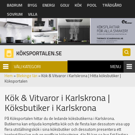
Hoppa till huvudinnehåll
BADRUM
BYGG
ENERGI
GOLV
KÖK
POOL
TRÄDGÅRD
SOVRUM
VILLA
VÄLJ KATEGORI
MENU
Hem
»
Blekinge län
» Kök & Vitvaror i Karlskrona | Hitta köksbutiker |
Köksportalen
Kök & Vitvaror i Karlskrona |
Köksbutiker i Karlskrona
På Köksportalen hittar du de ledande köksbutikerna i Karlskrona.
Butikerna kan erbjuda kompletta kök och de flesta kan dessutom visa upp
flera utställningskök i sina köksbutiker och dessutom presentera ett
konkret förslag och en proffsig köksritning, där Ni kan se hur Ert färdiga