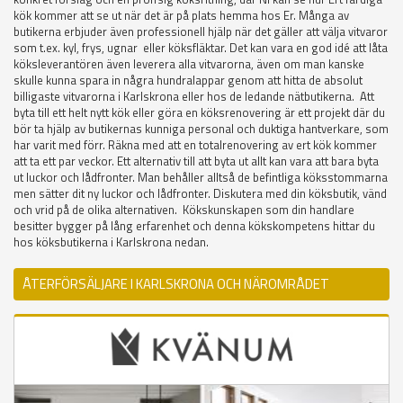
kök kommer att se ut när det är på plats hemma hos Er. Många av
butikerna erbjuder även professionell hjälp när det gäller att välja vitvaror
som t.ex. kyl, frys, ugnar eller köksfläktar. Det kan vara en god idé att låta
köksleverantören även leverera alla vitvarorna, även om man kanske
skulle kunna spara in några hundralappar genom att hitta de absolut
billigaste vitvarorna i Karlskrona eller hos de ledande nätbutikerna. Att
byta till ett helt nytt kök eller göra en köksrenovering är ett projekt där du
bör ta hjälp av butikernas kunniga personal och duktiga hantverkare, som
har varit med förr. Räkna med att en totalrenovering av ert kök kommer
att ta ett par veckor. Ett alternativ till att byta ut allt kan vara att bara byta
ut luckor och lådfronter. Man behåller alltså de befintliga köksstommarna
men sätter dit ny luckor och lådfronter. Diskutera med din köksbutik, vänd
och vrid på de olika alternativen. Kökskunskapen som din handlare
besitter bygger på lång erfarenhet och denna kökskompetens hittar du
hos köksbutikerna i Karlskrona nedan.
ÅTERFÖRSÄLJARE I KARLSKRONA OCH NÄROMRÅDET