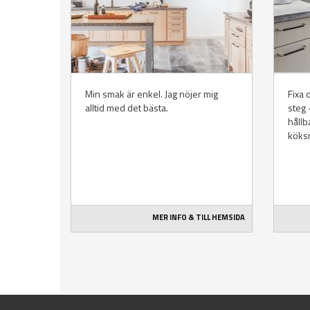
Min smak är enkel. Jag nöjer mig
Fixa 
alltid med det bästa.
steg 
hållb
köks
MER INFO & TILL HEMSIDA