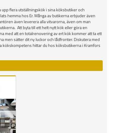
upp flera utställningskök i sina köksbutiker och
å plats hemma hos Er. Många av butikerna erbjuder även
everantören även leverera alla vitvarorna, även om man
erna. Att byta till ett helt nytt kök eller göra en
na med att en totalrenovering av ert kök kommer att ta ett
marna men sätter dit ny luckor och lådfronter. Diskutera med
na kökskompetens hittar du hos köksbutikerna i Kramfors