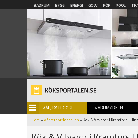
Hoppa till huvudinnehåll
BADRUM
BYGG
ENERGI
GOLV
KÖK
POOL
TR
VÄLJ KATEGORI
VARUMÄRKEN
BILDGALLERI
Hem
»
Västernorrlands län
» Kök & Vitvaror i Kramfors | Hitt
Kök & Vitvaror i Kramfors |