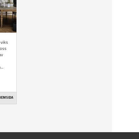
-viks
 oss
av
..
 HEMSIDA