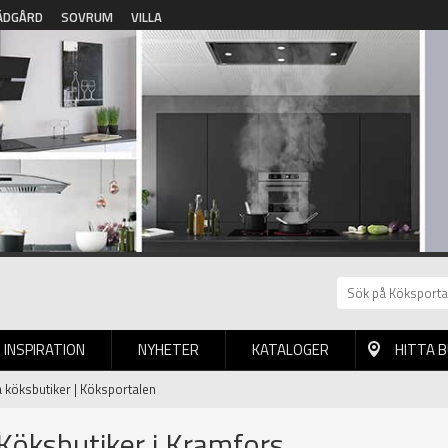
ÄDGÅRD
SOVRUM
VILLA
INSPIRATION
NYHETER
KATALOGER
HITTA 
a köksbutiker | Köksportalen
 Köksbutiker i Kramfors