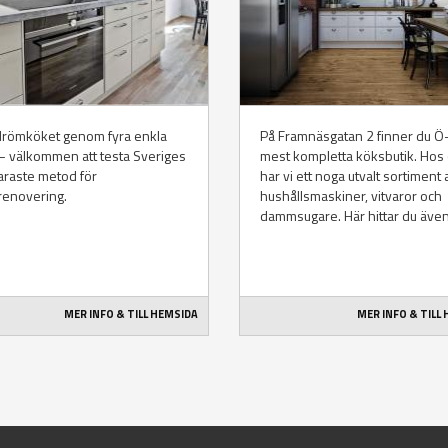
drömköket genom fyra enkla
På Framnäsgatan 2 finner du Ö
– välkommen att testa Sveriges
mest kompletta köksbutik. Hos
araste metod för
har vi ett noga utvalt sortiment 
renovering.
hushållsmaskiner, vitvaror och
dammsugare. Här hittar du även.
MER INFO & TILL HEMSIDA
MER INFO & TILL