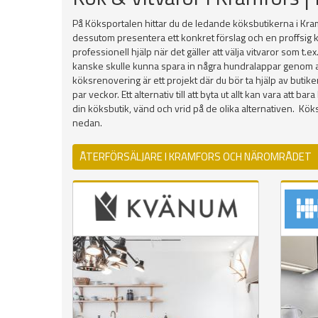
På Köksportalen hittar du de ledande köksbutikerna i Kram
dessutom presentera ett konkret förslag och en proffsig k
professionell hjälp när det gäller att välja vitvaror som t.
kanske skulle kunna spara in några hundralappar genom att h
köksrenovering är ett projekt där du bör ta hjälp av butik
par veckor. Ett alternativ till att byta ut allt kan vara att
din köksbutik, vänd och vrid på de olika alternativen. 
nedan.
ÅTERFÖRSÄLJARE I KRAMFORS OCH NÄROMRÅDET