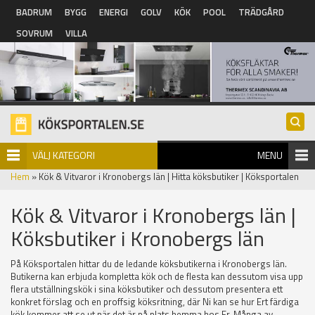
Hoppa till huvudinnehåll
BADRUM
BYGG
ENERGI
GOLV
KÖK
POOL
TRÄDGÅRD
SOVRUM
VILLA
VÄLJ KATEGORI
MENU
Hem
» Kök & Vitvaror i Kronobergs län | Hitta köksbutiker | Köksportalen
Kök & Vitvaror i Kronobergs län |
Köksbutiker i Kronobergs län
På Köksportalen hittar du de ledande köksbutikerna i Kronobergs län.
Butikerna kan erbjuda kompletta kök och de flesta kan dessutom visa upp
flera utställningskök i sina köksbutiker och dessutom presentera ett
konkret förslag och en proffsig köksritning, där Ni kan se hur Ert färdiga
kök kommer att se ut när det är på plats hemma hos Er. Många av