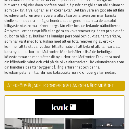
butikerna erbjuder även professionell hjälp när det gäller att välja vitvaror
som t.ex. kyl, frys, ugnar eller köksfläktar. Det kan vara en god idé att låta
köksleverantören även leverera alla vitvarorna, även om man kanske
skulle kunna spara in några hundralappar genom att hitta de absolut
billigaste vitvarorna i Kronobergs län eller hos de ledande nätbutikerna.
Att byta till ett helt nytt kök eller göra en köksrenovering är ett projekt där
du bör ta hjälp av butikernas kunniga personal och duktiga hantverkare,
som har varit med förr. Räkna med att en totalrenovering av ert kök
kommer att ta ett par veckor. Ett alternativ till att byta ut allt kan vara att
bara byta ut luckor och lådfronter. Man behåller alltså de befintliga
köksstommarna men sätter dit ny luckor och lådfronter. Diskutera med
din köksbutik, vänd och vrid på de olika alternativen. Kökskunskapen som
din handlare besitter bygger på lång erfarenhet och denna
kökskompetens hittar du hos köksbutikerna i Kronobergs län nedan.
ÅTERFÖRSÄLJARE I KRONOBERGS LÄN OCH NÄROMRÅDET