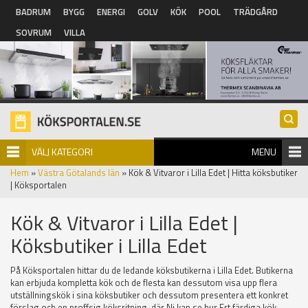
Hoppa till huvudinnehåll
BADRUM
BYGG
ENERGI
GOLV
KÖK
POOL
TRÄDGÅRD
SOVRUM
VILLA
VÄLJ KATEGORI
MENU
Hem
»
Västra Götalands län
» Kök & Vitvaror i Lilla Edet | Hitta köksbutiker
| Köksportalen
Kök & Vitvaror i Lilla Edet |
Köksbutiker i Lilla Edet
På Köksportalen hittar du de ledande köksbutikerna i Lilla Edet. Butikerna
kan erbjuda kompletta kök och de flesta kan dessutom visa upp flera
utställningskök i sina köksbutiker och dessutom presentera ett konkret
förslag och en proffsig köksritning, där Ni kan se hur Ert färdiga kök