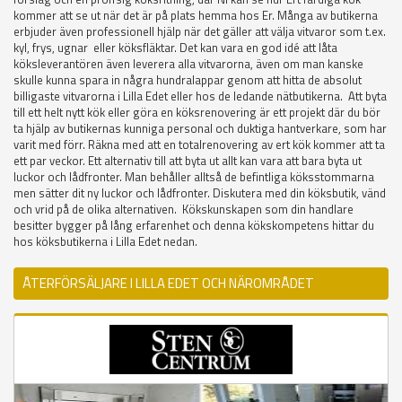
kommer att se ut när det är på plats hemma hos Er. Många av butikerna
erbjuder även professionell hjälp när det gäller att välja vitvaror som t.ex.
kyl, frys, ugnar eller köksfläktar. Det kan vara en god idé att låta
köksleverantören även leverera alla vitvarorna, även om man kanske
skulle kunna spara in några hundralappar genom att hitta de absolut
billigaste vitvarorna i Lilla Edet eller hos de ledande nätbutikerna. Att byta
till ett helt nytt kök eller göra en köksrenovering är ett projekt där du bör
ta hjälp av butikernas kunniga personal och duktiga hantverkare, som har
varit med förr. Räkna med att en totalrenovering av ert kök kommer att ta
ett par veckor. Ett alternativ till att byta ut allt kan vara att bara byta ut
luckor och lådfronter. Man behåller alltså de befintliga köksstommarna
men sätter dit ny luckor och lådfronter. Diskutera med din köksbutik, vänd
och vrid på de olika alternativen. Kökskunskapen som din handlare
besitter bygger på lång erfarenhet och denna kökskompetens hittar du
hos köksbutikerna i Lilla Edet nedan.
ÅTERFÖRSÄLJARE I LILLA EDET OCH NÄROMRÅDET