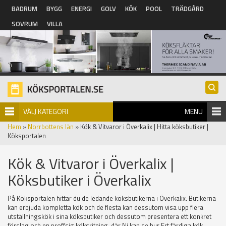
Hoppa till huvudinnehåll
BADRUM
BYGG
ENERGI
GOLV
KÖK
POOL
TRÄDGÅRD
SOVRUM
VILLA
VÄLJ KATEGORI
MENU
Hem
»
Norrbottens län
» Kök & Vitvaror i Överkalix | Hitta köksbutiker |
Köksportalen
Kök & Vitvaror i Överkalix |
Köksbutiker i Överkalix
På Köksportalen hittar du de ledande köksbutikerna i Överkalix. Butikerna
kan erbjuda kompletta kök och de flesta kan dessutom visa upp flera
utställningskök i sina köksbutiker och dessutom presentera ett konkret
förslag och en proffsig köksritning, där Ni kan se hur Ert färdiga kök