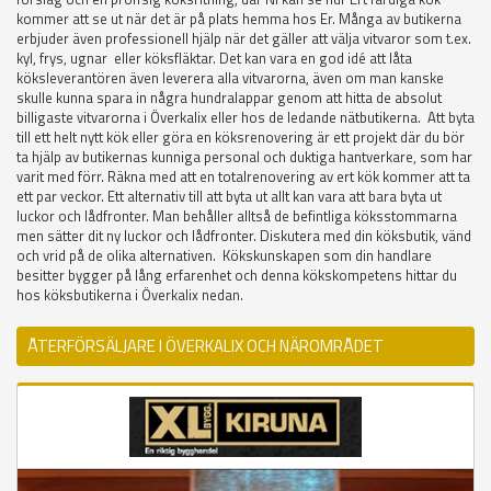
kommer att se ut när det är på plats hemma hos Er. Många av butikerna
erbjuder även professionell hjälp när det gäller att välja vitvaror som t.ex.
kyl, frys, ugnar eller köksfläktar. Det kan vara en god idé att låta
köksleverantören även leverera alla vitvarorna, även om man kanske
skulle kunna spara in några hundralappar genom att hitta de absolut
billigaste vitvarorna i Överkalix eller hos de ledande nätbutikerna. Att byta
till ett helt nytt kök eller göra en köksrenovering är ett projekt där du bör
ta hjälp av butikernas kunniga personal och duktiga hantverkare, som har
varit med förr. Räkna med att en totalrenovering av ert kök kommer att ta
ett par veckor. Ett alternativ till att byta ut allt kan vara att bara byta ut
luckor och lådfronter. Man behåller alltså de befintliga köksstommarna
men sätter dit ny luckor och lådfronter. Diskutera med din köksbutik, vänd
och vrid på de olika alternativen. Kökskunskapen som din handlare
besitter bygger på lång erfarenhet och denna kökskompetens hittar du
hos köksbutikerna i Överkalix nedan.
ÅTERFÖRSÄLJARE I ÖVERKALIX OCH NÄROMRÅDET