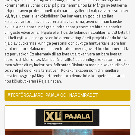
kommer att se ut när det är på plats hemma hos Er. Många av butikerna
erbjuder även professionell hjälp när det gäller att välja vitvaror som t.ex.
kyl, frys, ugnar eller köksfläktar. Det kan vara en god idé att låta
köksleverantören även leverera alla vitvarorna, även om man kanske
skulle kunna spara in några hundralappar genom att hitta de absolut
billigaste vitvarorna i Pajala eller hos de ledande nätbutikerna. Att byta till
ett helt nytt kök eller göra en köksrenovering är ett projekt där du bör ta
hjälp av butikernas kunniga personal och duktiga hantverkare, som har
varit med förr. Räkna med att en totalrenovering av ert kök kommer att ta
ett par veckor. Ett alternativ till att byta ut allt kan vara att bara byta ut
luckor och lådfronter. Man behåller alltså de befintliga köksstommarna
men sätter dit ny luckor och lådfronter. Diskutera med din köksbutik, vänd
och vrid på de olika alternativen. Kökskunskapen som din handlare
besitter bygger på lång erfarenhet och denna kökskompetens hittar du
hos köksbutikerna i Pajala nedan.
ÅTERFÖRSÄLJARE I PAJALA OCH NÄROMRÅDET