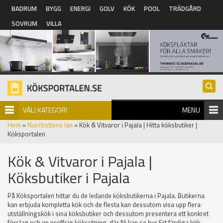
Hoppa till huvudinnehåll
BADRUM
BYGG
ENERGI
GOLV
KÖK
POOL
TRÄDGÅRD
SOVRUM
VILLA
VÄLJ KATEGORI
MENU
Hem
»
Norrbottens län
» Kök & Vitvaror i Pajala | Hitta köksbutiker |
Köksportalen
Kök & Vitvaror i Pajala |
Köksbutiker i Pajala
På Köksportalen hittar du de ledande köksbutikerna i Pajala. Butikerna
kan erbjuda kompletta kök och de flesta kan dessutom visa upp flera
utställningskök i sina köksbutiker och dessutom presentera ett konkret
förslag och en proffsig köksritning, där Ni kan se hur Ert färdiga kök