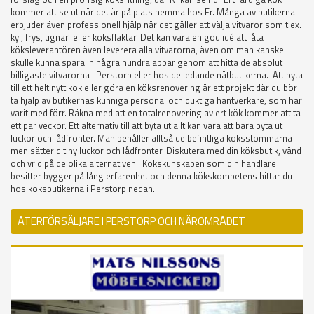
kommer att se ut när det är på plats hemma hos Er. Många av butikerna
erbjuder även professionell hjälp när det gäller att välja vitvaror som t.ex.
kyl, frys, ugnar eller köksfläktar. Det kan vara en god idé att låta
köksleverantören även leverera alla vitvarorna, även om man kanske
skulle kunna spara in några hundralappar genom att hitta de absolut
billigaste vitvarorna i Perstorp eller hos de ledande nätbutikerna. Att byta
till ett helt nytt kök eller göra en köksrenovering är ett projekt där du bör
ta hjälp av butikernas kunniga personal och duktiga hantverkare, som har
varit med förr. Räkna med att en totalrenovering av ert kök kommer att ta
ett par veckor. Ett alternativ till att byta ut allt kan vara att bara byta ut
luckor och lådfronter. Man behåller alltså de befintliga köksstommarna
men sätter dit ny luckor och lådfronter. Diskutera med din köksbutik, vänd
och vrid på de olika alternativen. Kökskunskapen som din handlare
besitter bygger på lång erfarenhet och denna kökskompetens hittar du
hos köksbutikerna i Perstorp nedan.
ÅTERFÖRSÄLJARE I PERSTORP OCH NÄROMRÅDET