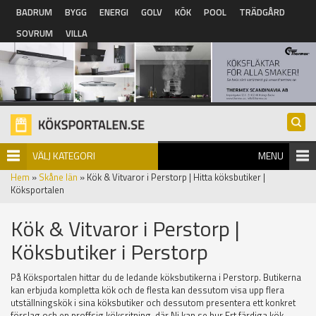
Hoppa till huvudinnehåll
BADRUM
BYGG
ENERGI
GOLV
KÖK
POOL
TRÄDGÅRD
SOVRUM
VILLA
VÄLJ KATEGORI
MENU
Hem
»
Skåne län
» Kök & Vitvaror i Perstorp | Hitta köksbutiker |
Köksportalen
Kök & Vitvaror i Perstorp |
Köksbutiker i Perstorp
På Köksportalen hittar du de ledande köksbutikerna i Perstorp. Butikerna
kan erbjuda kompletta kök och de flesta kan dessutom visa upp flera
utställningskök i sina köksbutiker och dessutom presentera ett konkret
förslag och en proffsig köksritning, där Ni kan se hur Ert färdiga kök