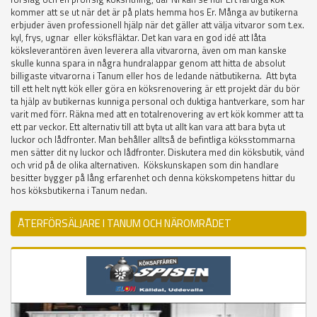
kommer att se ut när det är på plats hemma hos Er. Många av butikerna
erbjuder även professionell hjälp när det gäller att välja vitvaror som t.ex.
kyl, frys, ugnar eller köksfläktar. Det kan vara en god idé att låta
köksleverantören även leverera alla vitvarorna, även om man kanske
skulle kunna spara in några hundralappar genom att hitta de absolut
billigaste vitvarorna i Tanum eller hos de ledande nätbutikerna. Att byta
till ett helt nytt kök eller göra en köksrenovering är ett projekt där du bör
ta hjälp av butikernas kunniga personal och duktiga hantverkare, som har
varit med förr. Räkna med att en totalrenovering av ert kök kommer att ta
ett par veckor. Ett alternativ till att byta ut allt kan vara att bara byta ut
luckor och lådfronter. Man behåller alltså de befintliga köksstommarna
men sätter dit ny luckor och lådfronter. Diskutera med din köksbutik, vänd
och vrid på de olika alternativen. Kökskunskapen som din handlare
besitter bygger på lång erfarenhet och denna kökskompetens hittar du
hos köksbutikerna i Tanum nedan.
ÅTERFÖRSÄLJARE I TANUM OCH NÄROMRÅDET