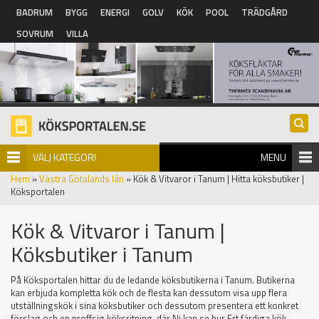
Hoppa till huvudinnehåll
BADRUM
BYGG
ENERGI
GOLV
KÖK
POOL
TRÄDGÅRD
SOVRUM
VILLA
VÄLJ KATEGORI
MENU
Hem
»
Västra Götalands län
» Kök & Vitvaror i Tanum | Hitta köksbutiker |
Köksportalen
Kök & Vitvaror i Tanum |
Köksbutiker i Tanum
På Köksportalen hittar du de ledande köksbutikerna i Tanum. Butikerna
kan erbjuda kompletta kök och de flesta kan dessutom visa upp flera
utställningskök i sina köksbutiker och dessutom presentera ett konkret
förslag och en proffsig köksritning, där Ni kan se hur Ert färdiga kök