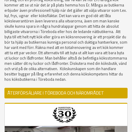
kommer att se ut när det är på plats hemma hos Er. Många av butikerna
erbjuder även professionell hjälp när det gäller att välja vitvaror som t.ex.
kyl, frys, ugnar eller köksfläktar. Det kan vara en god idé att låta
köksleverantören även leverera alla vitvarorna, även om man kanske
skulle kunna spara in några hundralappar genom att hitta de absolut
billigaste vitvarorna i Töreboda eller hos de ledande nätbutikerna. Att
byta till ett helt nytt kök eller göra en köksrenovering är ett projekt där du
bör ta hjälp av butikernas kunniga personal och duktiga hantverkare, som
har varit med förr. Räkna med att en totalrenovering av ert kök kommer
att ta ett par veckor. Ett alternativ till att byta ut allt kan vara att bara byta
ut luckor och lådfronter. Man behåller alltså de befintliga köksstommarna
men sätter dit ny luckor och lådfronter. Diskutera med din köksbutik, vänd
och vrid på de olika alternativen. Kökskunskapen som din handlare
besitter bygger på lång erfarenhet och denna kökskompetens hittar du
hos köksbutikerna i Töreboda nedan.
ÅTERFÖRSÄLJARE I TÖREBODA OCH NÄROMRÅDET