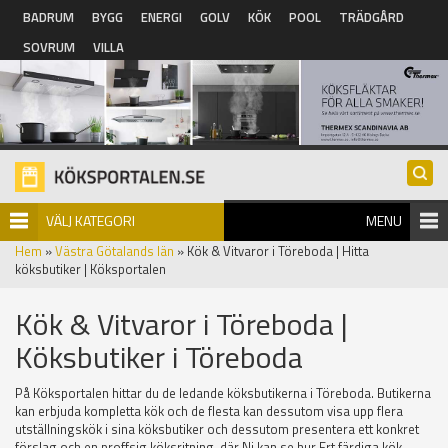
Hoppa till huvudinnehåll
BADRUM
BYGG
ENERGI
GOLV
KÖK
POOL
TRÄDGÅRD
SOVRUM
VILLA
VÄLJ KATEGORI
MENU
Hem
»
Västra Götalands län
» Kök & Vitvaror i Töreboda | Hitta
köksbutiker | Köksportalen
Kök & Vitvaror i Töreboda |
Köksbutiker i Töreboda
På Köksportalen hittar du de ledande köksbutikerna i Töreboda. Butikerna
kan erbjuda kompletta kök och de flesta kan dessutom visa upp flera
utställningskök i sina köksbutiker och dessutom presentera ett konkret
förslag och en proffsig köksritning, där Ni kan se hur Ert färdiga kök