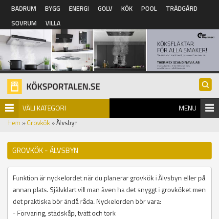
Hoppa till huvudinnehåll
BADRUM
BYGG
ENERGI
GOLV
KÖK
POOL
TRÄDGÅRD
SOVRUM
VILLA
VÄLJ KATEGORI
MENU
Hem
»
Grovkök
» Älvsbyn
GROVKÖK - ÄLVSBYN
Funktion är nyckelordet när du planerar grovkök i Älvsbyn eller på
annan plats. Självklart vill man även ha det snyggt i grovköket men
det praktiska bör ändå råda. Nyckelorden bör vara:
- Förvaring, städskåp, tvätt och tork