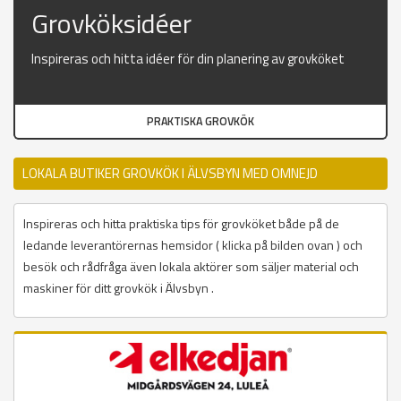
Grovköksidéer
Inspireras och hitta idéer för din planering av grovköket
PRAKTISKA GROVKÖK
LOKALA BUTIKER GROVKÖK I ÄLVSBYN MED OMNEJD
Inspireras och hitta praktiska tips för grovköket både på de
ledande leverantörernas hemsidor ( klicka på bilden ovan ) och
besök och rådfråga även lokala aktörer som säljer material och
maskiner för ditt grovkök i Älvsbyn .