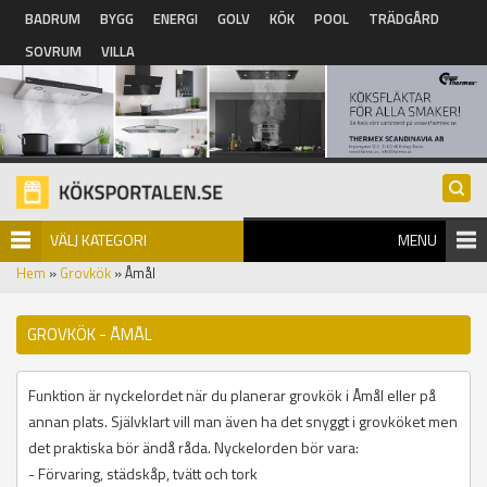
Hoppa till huvudinnehåll
BADRUM
BYGG
ENERGI
GOLV
KÖK
POOL
TRÄDGÅRD
SOVRUM
VILLA
VÄLJ KATEGORI
MENU
Hem
»
Grovkök
» Åmål
GROVKÖK - ÅMÅL
Funktion är nyckelordet när du planerar grovkök i Åmål eller på
annan plats. Självklart vill man även ha det snyggt i grovköket men
det praktiska bör ändå råda. Nyckelorden bör vara:
- Förvaring, städskåp, tvätt och tork