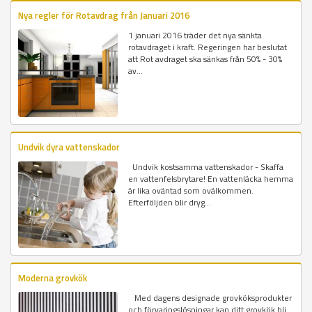
Nya regler för Rotavdrag från Januari 2016
1 januari 2016 träder det nya sänkta
rotavdraget i kraft. Regeringen har beslutat
att Rot avdraget ska sänkas från 50% - 30%
av...
Undvik dyra vattenskador
Undvik kostsamma vattenskador - Skaffa
en vattenfelsbrytare! En vattenläcka hemma
är lika oväntad som ovälkommen.
Efterföljden blir dryg...
Moderna grovkök
Med dagens designade grovköksprodukter
och förvaringslösningar kan ditt grovkök bli