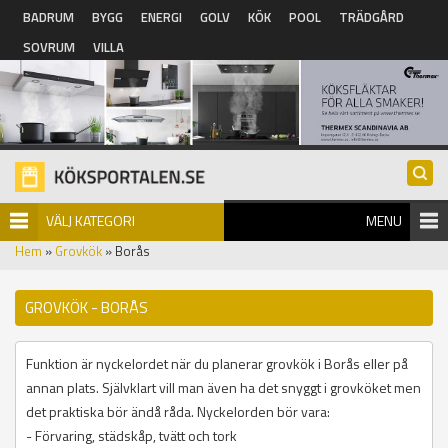
Hoppa till huvudinnehåll
BADRUM
BYGG
ENERGI
GOLV
KÖK
POOL
TRÄDGÅRD
SOVRUM
VILLA
VÄLJ KATEGORI
MENU
Hem
»
Grovkök
» Borås
GROVKÖK - BORÅS
Funktion är nyckelordet när du planerar grovkök i Borås eller på
annan plats. Självklart vill man även ha det snyggt i grovköket men
det praktiska bör ändå råda. Nyckelorden bör vara:
- Förvaring, städskåp, tvätt och tork