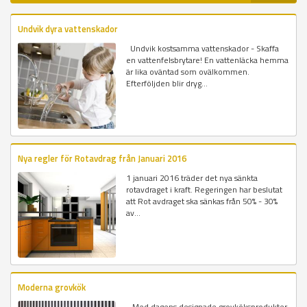
Undvik dyra vattenskador
Undvik kostsamma vattenskador - Skaffa
en vattenfelsbrytare! En vattenläcka hemma
är lika oväntad som ovälkommen.
Efterföljden blir dryg...
Nya regler för Rotavdrag från Januari 2016
1 januari 2016 träder det nya sänkta
rotavdraget i kraft. Regeringen har beslutat
att Rot avdraget ska sänkas från 50% - 30%
av...
Moderna grovkök
Med dagens designade grovköksprodukter