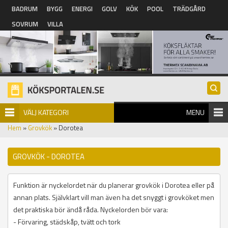
Hoppa till huvudinnehåll
BADRUM
BYGG
ENERGI
GOLV
KÖK
POOL
TRÄDGÅRD
SOVRUM
VILLA
VÄLJ KATEGORI
MENU
Hem
»
Grovkök
» Dorotea
GROVKÖK - DOROTEA
Funktion är nyckelordet när du planerar grovkök i Dorotea eller på
annan plats. Självklart vill man även ha det snyggt i grovköket men
det praktiska bör ändå råda. Nyckelorden bör vara:
- Förvaring, städskåp, tvätt och tork