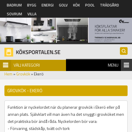
Hoppa till huvudinnehåll
BADRUM
BYGG
ENERGI
GOLV
KÖK
POOL
TRÄDGÅRD
SOVRUM
VILLA
VÄLJ KATEGORI
MENU
Hem
»
Grovkök
» Ekerö
GROVKÖK - EKERÖ
Funktion är nyckelordet när du planerar grovkök i Ekerö eller på
annan plats. Självklart vill man även ha det snyggt i grovköket men
det praktiska bör ändå råda. Nyckelorden bör vara:
- Förvaring, städskåp, tvätt och tork