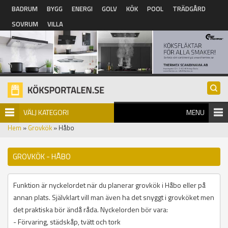
Hoppa till huvudinnehåll
BADRUM
BYGG
ENERGI
GOLV
KÖK
POOL
TRÄDGÅRD
SOVRUM
VILLA
VÄLJ KATEGORI
MENU
Hem
»
Grovkök
» Håbo
GROVKÖK - HÅBO
Funktion är nyckelordet när du planerar grovkök i Håbo eller på
annan plats. Självklart vill man även ha det snyggt i grovköket men
det praktiska bör ändå råda. Nyckelorden bör vara:
- Förvaring, städskåp, tvätt och tork