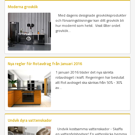
Moderna grovkök
Med dagens designade grovköksprodukter
och förvaringslösningar kan ditt grovkök bli
hur modernt som helst. Visst låter ordet
grovkök...
Nya regler för Rotavdrag från Januari 2016
1 januari 2016 träder det nya sänkta
rotavdraget i kraft. Regeringen har beslutat
att Rot avdraget ska sänkas från 50% - 30%
av...
Undvik dyra vattenskador
Undvik kostsamma vattenskador - Skaffa
en vattenfelsbrytare! En vattenläcka hemma