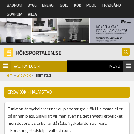
Hoppa till huvudinnehåll
BADRUM
BYGG
ENERGI
GOLV
KÖK
POOL
TRÄDGÅRD
SOVRUM
VILLA
VÄLJ KATEGORI
MENU
Hem
»
Grovkök
» Halmstad
GROVKÖK - HALMSTAD
Funktion är nyckelordet när du planerar grovkök i Halmstad eller
på annan plats. Självklart vill man även ha det snyggt i grovköket
men det praktiska bör ändå råda. Nyckelorden bör vara:
- Förvaring, städskåp, tvätt och tork