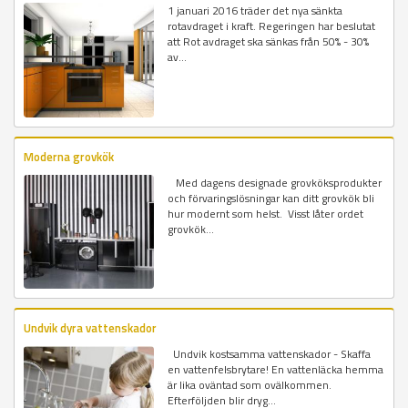
1 januari 2016 träder det nya sänkta
rotavdraget i kraft. Regeringen har beslutat
att Rot avdraget ska sänkas från 50% - 30%
av...
Moderna grovkök
Med dagens designade grovköksprodukter
och förvaringslösningar kan ditt grovkök bli
hur modernt som helst. Visst låter ordet
grovkök...
Undvik dyra vattenskador
Undvik kostsamma vattenskador - Skaffa
en vattenfelsbrytare! En vattenläcka hemma
är lika oväntad som ovälkommen.
Efterföljden blir dryg...