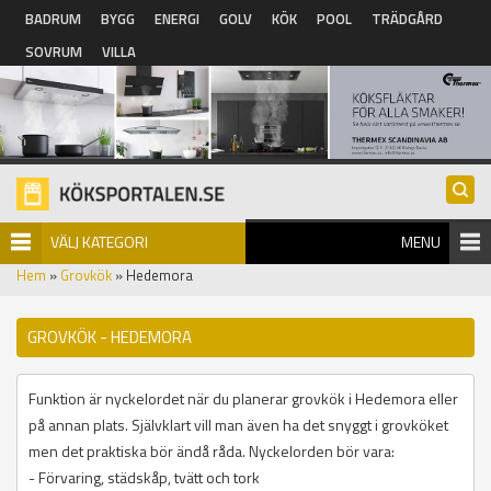
Hoppa till huvudinnehåll
BADRUM
BYGG
ENERGI
GOLV
KÖK
POOL
TRÄDGÅRD
SOVRUM
VILLA
VÄLJ KATEGORI
MENU
Hem
»
Grovkök
» Hedemora
GROVKÖK - HEDEMORA
Funktion är nyckelordet när du planerar grovkök i Hedemora eller
på annan plats. Självklart vill man även ha det snyggt i grovköket
men det praktiska bör ändå råda. Nyckelorden bör vara:
- Förvaring, städskåp, tvätt och tork