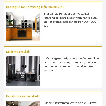
Nya regler för Rotavdrag från Januari 2016
1 januari 2016 träder det nya sänkta
rotavdraget i kraft. Regeringen har beslutat
att Rot avdraget ska sänkas från 50% - 30%
av...
Moderna grovkök
Med dagens designade grovköksprodukter
och förvaringslösningar kan ditt grovkök bli
hur modernt som helst. Visst låter ordet
grovkök...
Undvik dyra vattenskador
Undvik kostsamma vattenskador - Skaffa