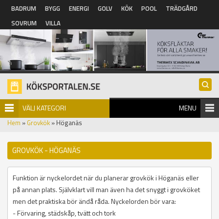
Hoppa till huvudinnehåll
BADRUM
BYGG
ENERGI
GOLV
KÖK
POOL
TRÄDGÅRD
SOVRUM
VILLA
VÄLJ KATEGORI
MENU
Hem
»
Grovkök
» Höganäs
GROVKÖK - HÖGANÄS
Funktion är nyckelordet när du planerar grovkök i Höganäs eller
på annan plats. Självklart vill man även ha det snyggt i grovköket
men det praktiska bör ändå råda. Nyckelorden bör vara:
- Förvaring, städskåp, tvätt och tork