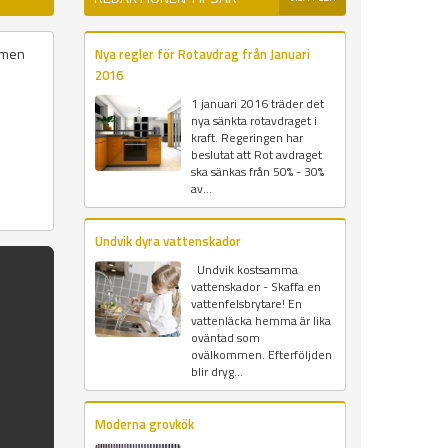
t men
Nya regler för Rotavdrag från Januari
2016
1 januari 2016 träder det
nya sänkta rotavdraget i
kraft. Regeringen har
beslutat att Rot avdraget
ska sänkas från 50% - 30%
av...
Undvik dyra vattenskador
Undvik kostsamma
vattenskador - Skaffa en
vattenfelsbrytare! En
vattenläcka hemma är lika
oväntad som
ovälkommen. Efterföljden
blir dryg...
Moderna grovkök