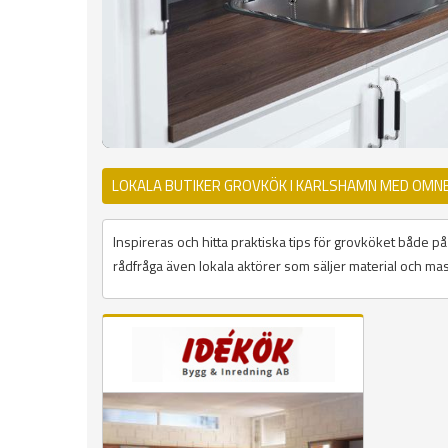
LOKALA BUTIKER GROVKÖK I KARLSHAMN MED OMN
Inspireras och hitta praktiska tips för grovköket både 
rådfråga även lokala aktörer som säljer material och mas