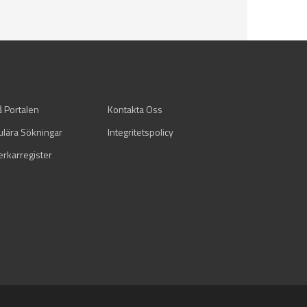
å Portalen
Kontakta Oss
ulära Sökningar
Integritetspolicy
verkarregister