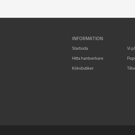
INFORMATION
Startsida
Vi p
Hitta hantverkare
Pop
Köksbutiker
Till