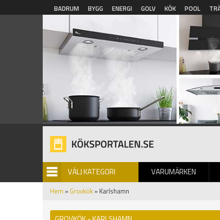
Hoppa till huvudinnehåll
BADRUM
BYGG
ENERGI
GOLV
KÖK
POOL
TR
VÄLJ KATEGORI
VARUMÄRKEN
BILDGALLERI
Hem
»
Grovkök
» Karlshamn
GROVKÖK - KARLSHAMN