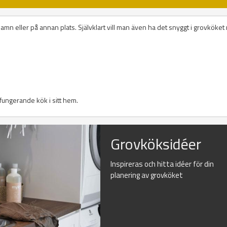
amn eller på annan plats. Självklart vill man även ha det snyggt i grovköke
l fungerande kök i sitt hem.
Grovköksidéer
Inspireras och hitta idéer för din
planering av grovköket