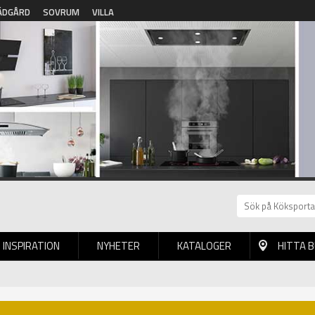
ÄDGÅRD
SOVRUM
VILLA
INSPIRATION
NYHETER
KATALOGER
HITTA 