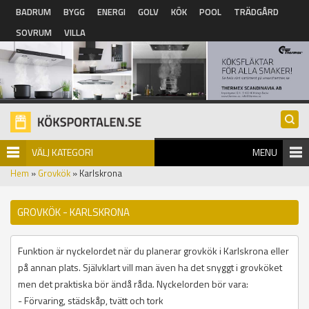
Hoppa till huvudinnehåll
BADRUM
BYGG
ENERGI
GOLV
KÖK
POOL
TRÄDGÅRD
SOVRUM
VILLA
VÄLJ KATEGORI
MENU
Hem
»
Grovkök
» Karlskrona
GROVKÖK - KARLSKRONA
Funktion är nyckelordet när du planerar grovkök i Karlskrona eller
på annan plats. Självklart vill man även ha det snyggt i grovköket
men det praktiska bör ändå råda. Nyckelorden bör vara:
- Förvaring, städskåp, tvätt och tork