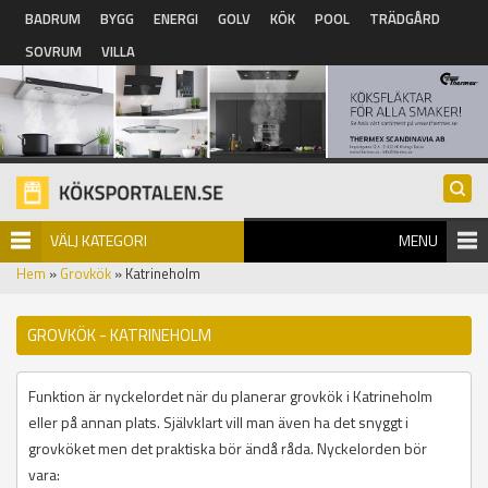
Hoppa till huvudinnehåll
BADRUM
BYGG
ENERGI
GOLV
KÖK
POOL
TRÄDGÅRD
SOVRUM
VILLA
VÄLJ KATEGORI
MENU
Hem
»
Grovkök
» Katrineholm
GROVKÖK - KATRINEHOLM
Funktion är nyckelordet när du planerar grovkök i Katrineholm
eller på annan plats. Självklart vill man även ha det snyggt i
grovköket men det praktiska bör ändå råda. Nyckelorden bör
vara: