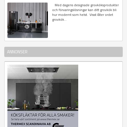
Med dagens designade grovköksprodukter
och förvaringslösningar kan ditt grovkök bli
hur modernt som helst. Visst låter ordet
grovkök...
ANNONSER