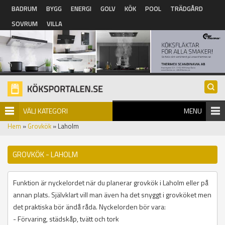
Hoppa till huvudinnehåll
BADRUM
BYGG
ENERGI
GOLV
KÖK
POOL
TRÄDGÅRD
SOVRUM
VILLA
VÄLJ KATEGORI
MENU
Hem
»
Grovkök
» Laholm
GROVKÖK - LAHOLM
Funktion är nyckelordet när du planerar grovkök i Laholm eller på
annan plats. Självklart vill man även ha det snyggt i grovköket men
det praktiska bör ändå råda. Nyckelorden bör vara:
- Förvaring, städskåp, tvätt och tork