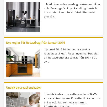
Med dagens designade grovköksprodukter
och förvaringslösningar kan ditt grovkök bli
hur modernt som helst. Visst låter ordet
grovkök...
Nya regler för Rotavdrag från Januari 2016
1 januari 2016 träder det nya sänkta
rotavdraget i kraft. Regeringen har beslutat
att Rot avdraget ska sänkas från 50% - 30%
av...
Undvik dyra vattenskador
Undvik kostsamma vattenskador - Skaffa
en vattenfelsbrytare! En vattenläcka hemma
är lika oväntad som ovälkommen.
Efterföljden blir dryg...