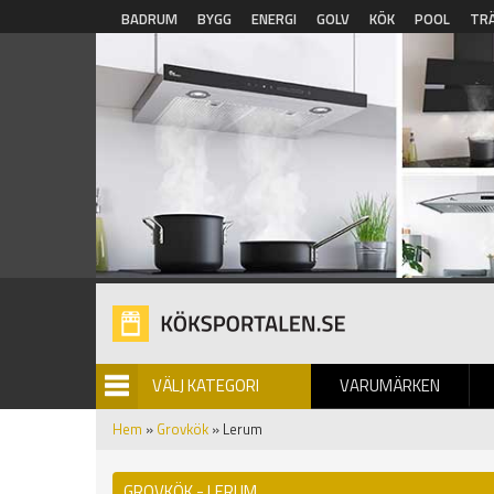
Hoppa till huvudinnehåll
BADRUM
BYGG
ENERGI
GOLV
KÖK
POOL
TR
VÄLJ KATEGORI
VARUMÄRKEN
BILDGALLERI
Hem
»
Grovkök
» Lerum
GROVKÖK - LERUM