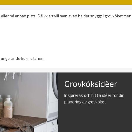
eller på annan plats. Självklart vill man även ha det snyggt i grovköket men
l fungerande kök i sitt hem.
Grovköksidéer
Inspireras och hitta idéer för din
planering av grovköket