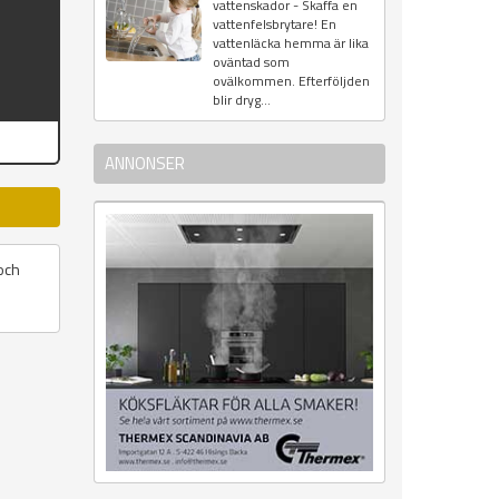
vattenskador - Skaffa en
vattenfelsbrytare! En
vattenläcka hemma är lika
oväntad som
ovälkommen. Efterföljden
blir dryg...
ANNONSER
och