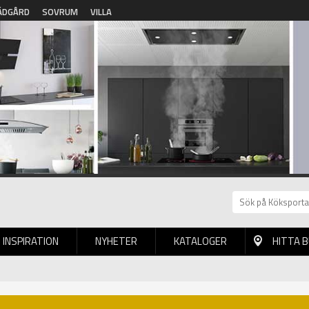
ÄDGÅRD
SOVRUM
VILLA
INSPIRATION
NYHETER
KATALOGER
HITTA 