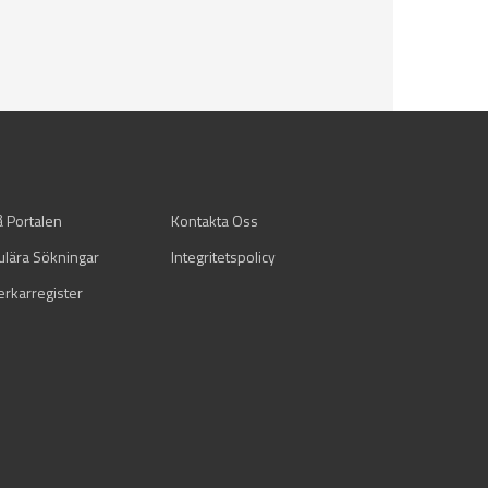
å Portalen
Kontakta Oss
ulära Sökningar
Integritetspolicy
verkarregister