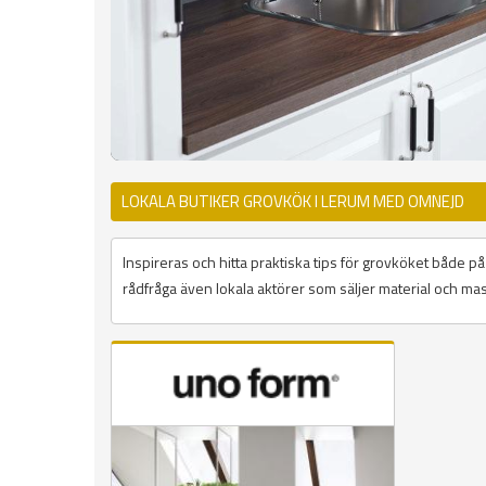
LOKALA BUTIKER GROVKÖK I LERUM MED OMNEJD
Inspireras och hitta praktiska tips för grovköket både 
rådfråga även lokala aktörer som säljer material och mask
Sidor