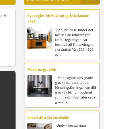
 det
Nya regler för Rotavdrag från Januari
2016
1 januari 2016 träder det
nya sänkta rotavdraget i
kraft. Regeringen har
beslutat att Rot avdraget
ska sänkas från 50% - 30%
av...
Moderna grovkök
Med dagens designade
grovköksprodukter och
förvaringslösningar kan ditt
grovkök bli hur modernt
som helst. Visst låter ordet
grovkök...
Undvik dyra vattenskador
Undvik kostsamma