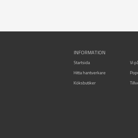
INFORMATION
Startsida
Vi p
Hitta hantverkare
Pop
Köksbutiker
Till