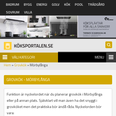
Hoppa till huvudinnehåll
BADRUM
BYGG
ENERGI
GOLV
KÖK
POOL
TRÄDGÅRD
SOVRUM
VILLA
VÄLJ KATEGORI
MENU
Hem
»
Grovkök
» Mörbylånga
GROVKÖK - MÖRBYLÅNGA
Funktion är nyckelordet när du planerar grovkök i Mörbylånga
eller på annan plats. Självklart vill man även ha det snyggt i
grovköket men det praktiska bör ändå råda. Nyckelorden bör
vara: