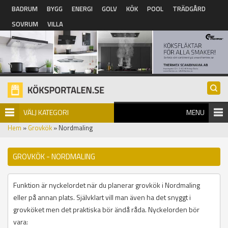
Hoppa till huvudinnehåll
BADRUM
BYGG
ENERGI
GOLV
KÖK
POOL
TRÄDGÅRD
SOVRUM
VILLA
VÄLJ KATEGORI
MENU
Hem
»
Grovkök
» Nordmaling
GROVKÖK - NORDMALING
Funktion är nyckelordet när du planerar grovkök i Nordmaling
eller på annan plats. Självklart vill man även ha det snyggt i
grovköket men det praktiska bör ändå råda. Nyckelorden bör
vara: