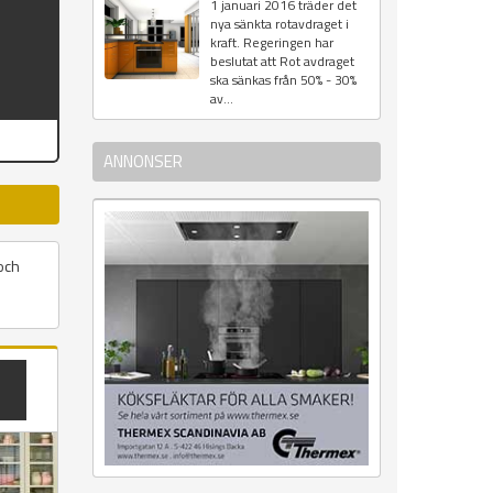
1 januari 2016 träder det
nya sänkta rotavdraget i
kraft. Regeringen har
beslutat att Rot avdraget
ska sänkas från 50% - 30%
av...
ANNONSER
och