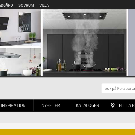
ÄDGÅRD
SOVRUM
VILLA
INSPIRATION
NYHETER
KATALOGER
HITTA 