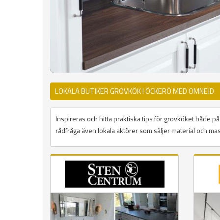
LOKALA BUTIKER GROVKÖK I ÖCKERÖ MED OMNEJD
Inspireras och hitta praktiska tips för grovköket både 
rådfråga även lokala aktörer som säljer material och mask