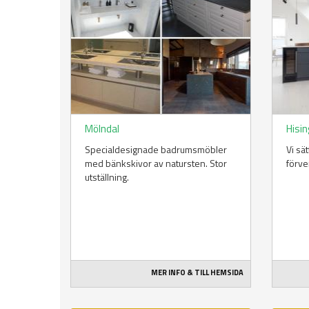
Mölndal
Hisin
Specialdesignade badrumsmöbler
Vi sä
med bänkskivor av natursten. Stor
förve
utställning.
MER INFO & TILL HEMSIDA