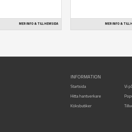
MER INFO & TILL HEMSIDA
MER INFO & TILL
INFORMATION
Startsida
Vi p
Hitta hantverkare
Pop
Köksbutiker
Till