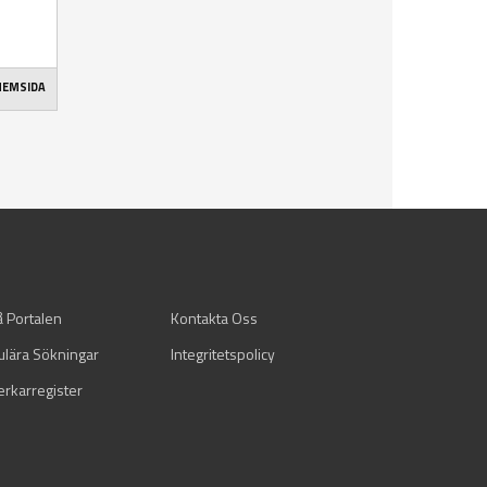
 HEMSIDA
å Portalen
Kontakta Oss
ulära Sökningar
Integritetspolicy
verkarregister