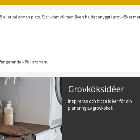
 eller på annan plats. Självklart vill man även ha det snyggt i grovköket me
l fungerande kök i sitt hem.
Grovköksidéer
Inspireras och hitta idéer för din
planering av grovköket