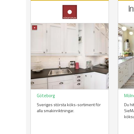
Göteborg
Möln
Sveriges största köks-sortiment för
Du hi
alla smakinriktningar.
SieMa
köksu