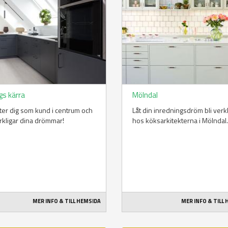
gs kärra
Mölndal
tter dig som kund i centrum och
Låt din inredningsdröm bli verk
rkligar dina drömmar!
hos köksarkitekterna i Mölndal.
MER INFO & TILL HEMSIDA
MER INFO & TILL