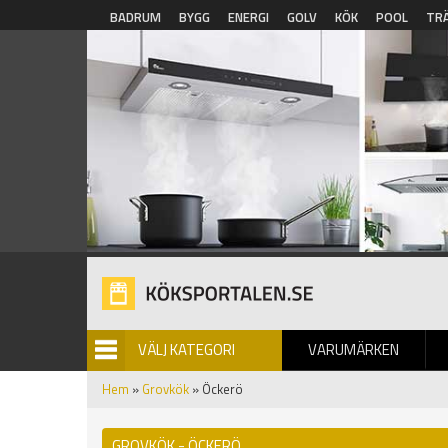
Hoppa till huvudinnehåll
BADRUM
BYGG
ENERGI
GOLV
KÖK
POOL
TR
VÄLJ KATEGORI
VARUMÄRKEN
BILDGALLERI
Hem
»
Grovkök
» Öckerö
GROVKÖK - ÖCKERÖ