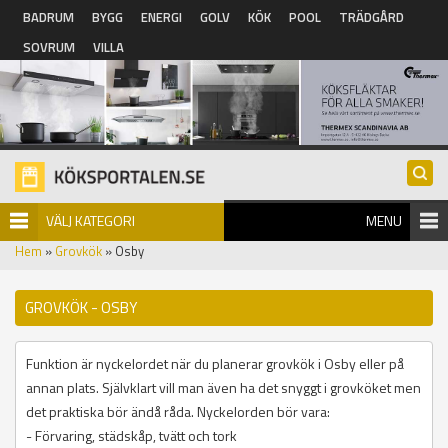
Hoppa till huvudinnehåll
BADRUM
BYGG
ENERGI
GOLV
KÖK
POOL
TRÄDGÅRD
SOVRUM
VILLA
VÄLJ KATEGORI
MENU
Hem
»
Grovkök
» Osby
GROVKÖK - OSBY
Funktion är nyckelordet när du planerar grovkök i Osby eller på
annan plats. Självklart vill man även ha det snyggt i grovköket men
det praktiska bör ändå råda. Nyckelorden bör vara:
- Förvaring, städskåp, tvätt och tork