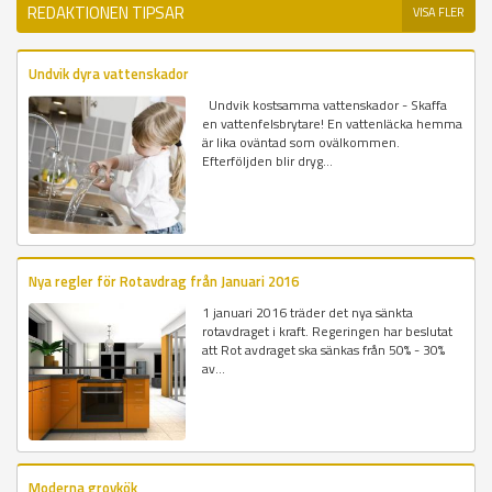
REDAKTIONEN TIPSAR
VISA FLER
Undvik dyra vattenskador
Undvik kostsamma vattenskador - Skaffa
en vattenfelsbrytare! En vattenläcka hemma
är lika oväntad som ovälkommen.
Efterföljden blir dryg...
Nya regler för Rotavdrag från Januari 2016
1 januari 2016 träder det nya sänkta
rotavdraget i kraft. Regeringen har beslutat
att Rot avdraget ska sänkas från 50% - 30%
av...
Moderna grovkök