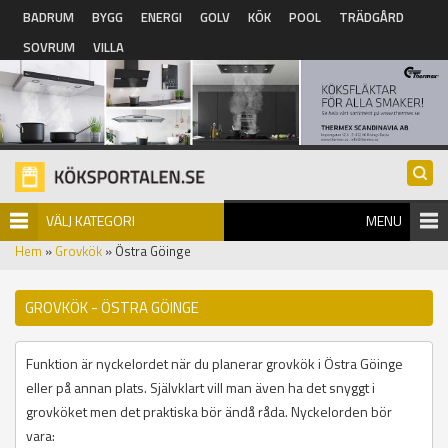
Hoppa till huvudinnehåll
BADRUM
BYGG
ENERGI
GOLV
KÖK
POOL
TRÄDGÅRD
SOVRUM
VILLA
VÄLJ KATEGORI
MENU
Hem
»
Grovkök
» Östra Göinge
GROVKÖK - ÖSTRA GÖINGE
Funktion är nyckelordet när du planerar grovkök i Östra Göinge
eller på annan plats. Självklart vill man även ha det snyggt i
grovköket men det praktiska bör ändå råda. Nyckelorden bör
vara: