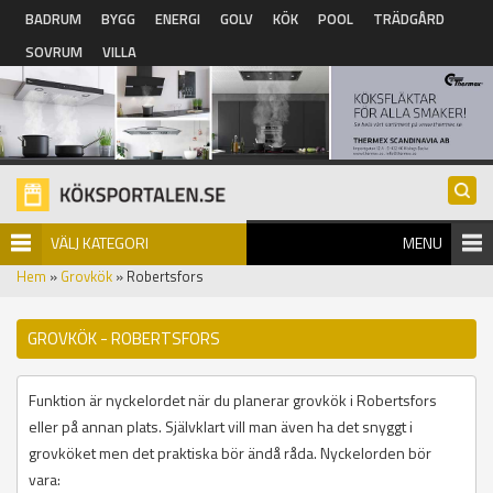
Hoppa till huvudinnehåll
BADRUM
BYGG
ENERGI
GOLV
KÖK
POOL
TRÄDGÅRD
SOVRUM
VILLA
VÄLJ KATEGORI
MENU
Hem
»
Grovkök
» Robertsfors
GROVKÖK - ROBERTSFORS
Funktion är nyckelordet när du planerar grovkök i Robertsfors
eller på annan plats. Självklart vill man även ha det snyggt i
grovköket men det praktiska bör ändå råda. Nyckelorden bör
vara: