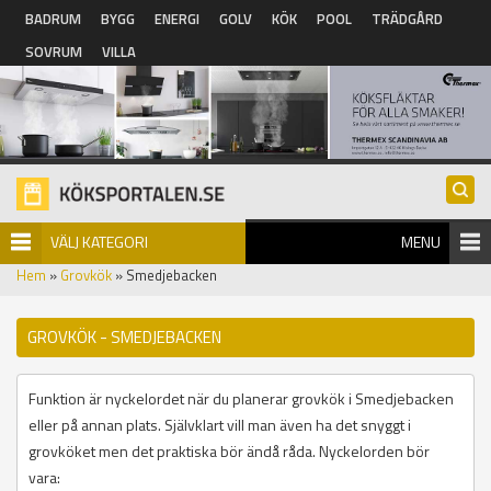
Hoppa till huvudinnehåll
BADRUM
BYGG
ENERGI
GOLV
KÖK
POOL
TRÄDGÅRD
SOVRUM
VILLA
VÄLJ KATEGORI
MENU
Hem
»
Grovkök
» Smedjebacken
GROVKÖK - SMEDJEBACKEN
Funktion är nyckelordet när du planerar grovkök i Smedjebacken
eller på annan plats. Självklart vill man även ha det snyggt i
grovköket men det praktiska bör ändå råda. Nyckelorden bör
vara: