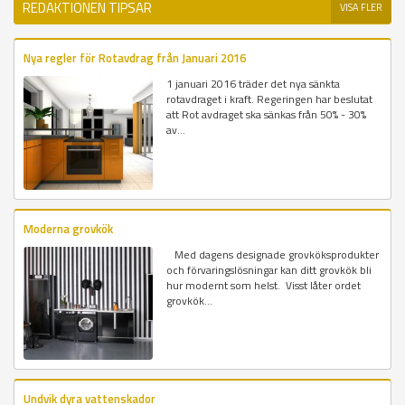
REDAKTIONEN TIPSAR
VISA FLER
Nya regler för Rotavdrag från Januari 2016
1 januari 2016 träder det nya sänkta
rotavdraget i kraft. Regeringen har beslutat
att Rot avdraget ska sänkas från 50% - 30%
av...
Moderna grovkök
Med dagens designade grovköksprodukter
och förvaringslösningar kan ditt grovkök bli
hur modernt som helst. Visst låter ordet
grovkök...
Undvik dyra vattenskador