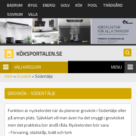
Hoppa till huvudinnehåll
BADRUM
BYGG
ENERGI
GOLV
KÖK
POOL
TRÄDGÅRD
SOVRUM
VILLA
VÄLJ KATEGORI
MENU
Hem
»
Grovkök
» Södertälje
GROVKÖK - SÖDERTÄLJE
Funktion är nyckelordet när du planerar grovkök i Södertälje eller
på annan plats. Självklart vill man även ha det snyggt i grovköket
men det praktiska bör ändå råda. Nyckelorden bör vara:
- Förvaring, städskåp, tvätt och tork