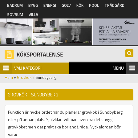
Hoppa till huvudinnehåll
BADRUM
BYGG
ENERGI
GOLV
KÖK
POOL
TRÄDGÅRD
SOVRUM
VILLA
VÄLJ KATEGORI
MENU
Hem
»
Grovkök
» Sundbyberg
GROVKÖK - SUNDBYBERG
Funktion är nyckelordet när du planerar grovkök i Sundbyberg
eller på annan plats. Självklart vill man även ha det snyggt i
grovköket men det praktiska bör ändå råda. Nyckelorden bör
vara: