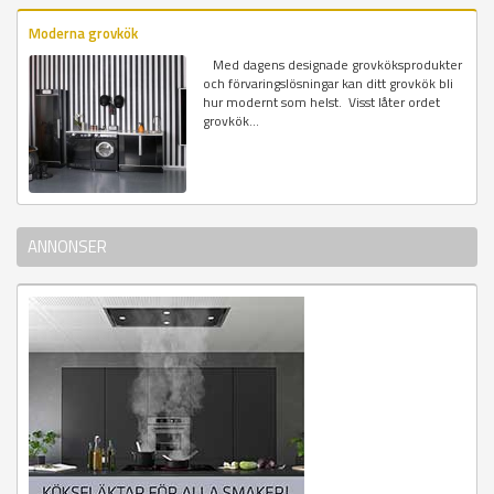
Moderna grovkök
Med dagens designade grovköksprodukter
och förvaringslösningar kan ditt grovkök bli
hur modernt som helst. Visst låter ordet
grovkök...
ANNONSER