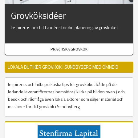
Grovköksidéer
Inspireras och hitta idéer för din planering av grovköket
PRAKTISKA GROVKÖK
LOKALA BUTIKER GROVKÖK I SUNDBYBERG MED OMNEJD
Inspireras och hitta praktiska tips för grovköket både på de
ledande leverantörernas hemsidor ( klicka på bilden ovan ) och
besök och rådfråga även lokala aktörer som säljer material och
maskiner för ditt grovkök i Sundbyberg .