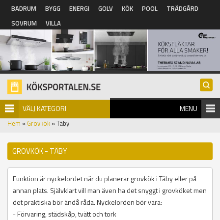
Hoppa till huvudinnehåll
BADRUM
BYGG
ENERGI
GOLV
KÖK
POOL
TRÄDGÅRD
SOVRUM
VILLA
VÄLJ KATEGORI
MENU
Hem
»
Grovkök
» Täby
GROVKÖK - TÄBY
Funktion är nyckelordet när du planerar grovkök i Täby eller på
annan plats. Självklart vill man även ha det snyggt i grovköket men
det praktiska bör ändå råda. Nyckelorden bör vara:
- Förvaring, städskåp, tvätt och tork