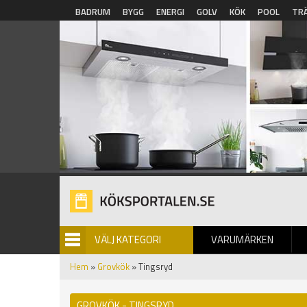
Hoppa till huvudinnehåll
BADRUM
BYGG
ENERGI
GOLV
KÖK
POOL
TR
VÄLJ KATEGORI
VARUMÄRKEN
BILDGALLERI
Hem
»
Grovkök
» Tingsryd
GROVKÖK - TINGSRYD