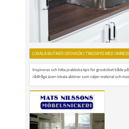
LOKALA BUTIKER GROVKÖK I TINGSRYD MED OMNEJ
Inspireras och hitta praktiska tips för grovköket både 
rådfråga även lokala aktörer som säljer material och mask