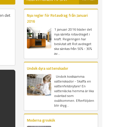
men det
Nya regler för Rotavdrag från Januari
2016
1 januari 2016 träder det
nya sänkta rotavdraget i
kraft. Regeringen har
beslutat att Rot avdraget
ska sänkas från 50% - 30%
av...
Undvik dyra vattenskador
Undvik kostsamma
vattenskador - Skaffa en
vattenfelsbrytare! En
vattenläcka hemma är lika
oväntad som
ovälkommen. Efterföljden
blir dryg...
Moderna grovkök