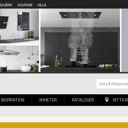
ÄDGÅRD
SOVRUM
VILLA
INSPIRATION
NYHETER
KATALOGER
HITTA 