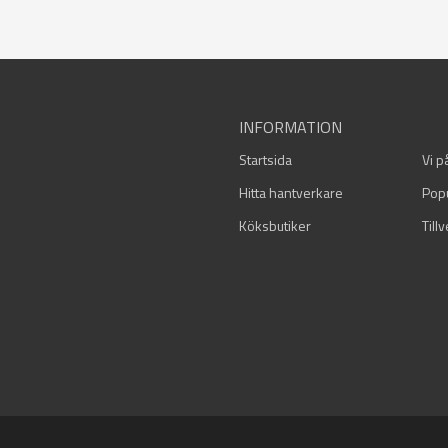
INFORMATION
Startsida
Vi p
Hitta hantverkare
Pop
Köksbutiker
Till