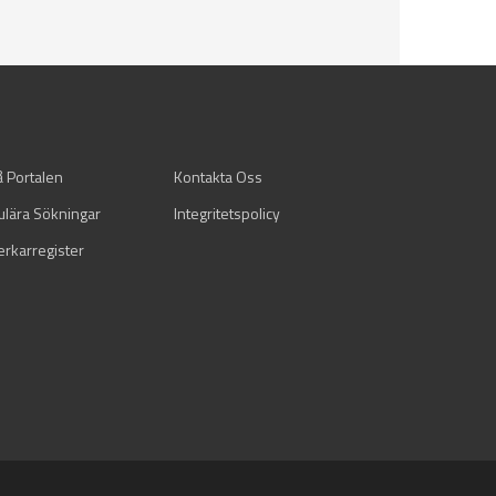
å Portalen
Kontakta Oss
ulära Sökningar
Integritetspolicy
verkarregister