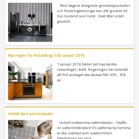
Med dagens designade grovköksprodukter
och förvaringslösningar kan ditt grovkök bli
hur modernt som helst. Visst låter ordet
grovkök...
Nya regler för Rotavdrag från Januari 2016
1 januari 2016 träder det nya sänkta
rotavdraget i kraft. Regeringen har beslutat
att Rot avdraget ska sänkas från 50% - 30%
av...
Undvik dyra vattenskador
Undvik kostsamma vattenskador - Skaffa
en vattenfelsbrytare! En vattenläcka hemma
är lika oväntad som ovälkommen.
Efterföljden blir dryg...