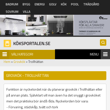
Hoppa till huvudinnehåll
BADRUM
BYGG
ENERGI
GOLV
KÖK
POOL
TRÄDGÅRD
SOVRUM
VILLA
VÄLJ KATEGORI
MENU
Hem
»
Grovkök
» Trollhättan
GROVKÖK - TROLLHÄTTAN
Funktion är nyckelordet när du planerar grovkök i Trollhättan eller
på annan plats. Självklart vill man även ha det snyggt i grovköket
men det praktiska bör ändå råda. Nyckelorden bör vara:
- Förvaring, städskåp, tvätt och tork