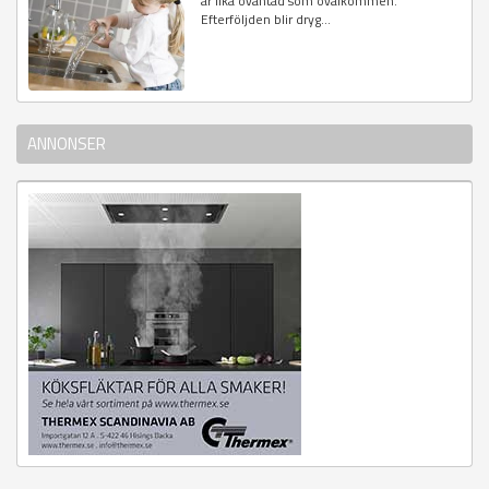
är lika oväntad som ovälkommen.
Efterföljden blir dryg...
ANNONSER