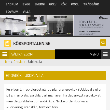
Hoppa till huvudinnehåll
BADRUM
BYGG
ENERGI
GOLV
KÖK
POOL
TRÄDGÅRD
SOVRUM
VILLA
VÄLJ KATEGORI
MENU
Hem
»
Grovkök
» Uddevalla
GROVKÖK - UDDEVALLA
Funktion är nyckelordet när du planerar grovkök i Uddevalla eller
på annan plats. Självklart vill man även ha det snyggt i grovköket
men det praktiska bör ändå råda. Nyckelorden bör vara:
- Förvaring, städskåp, tvätt och tork