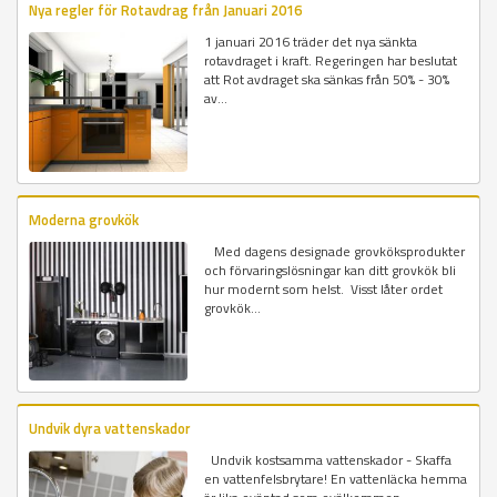
Nya regler för Rotavdrag från Januari 2016
1 januari 2016 träder det nya sänkta
rotavdraget i kraft. Regeringen har beslutat
att Rot avdraget ska sänkas från 50% - 30%
av...
Moderna grovkök
Med dagens designade grovköksprodukter
och förvaringslösningar kan ditt grovkök bli
hur modernt som helst. Visst låter ordet
grovkök...
Undvik dyra vattenskador
Undvik kostsamma vattenskador - Skaffa
en vattenfelsbrytare! En vattenläcka hemma