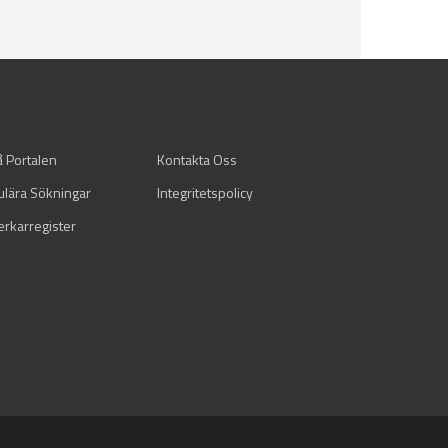
å Portalen
Kontakta Oss
ulära Sökningar
Integritetspolicy
verkarregister