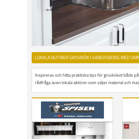
LOKALA BUTIKER GROVKÖK I VÄNERSBORG MED OM
Inspireras och hitta praktiska tips för grovköket både 
rådfråga även lokala aktörer som säljer material och mas