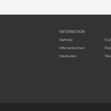
INFORMATION
Startsida
Vi p
Hitta hantverkare
Pop
Köksbutiker
Till