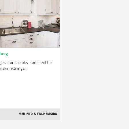
borg
ges största köks-sortiment för
smakinriktningar.
MER INFO & TILL HEMSIDA