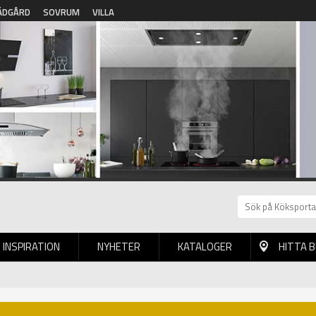
ÄDGÅRD
SOVRUM
VILLA
INSPIRATION
NYHETER
KATALOGER
HITTA 