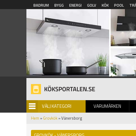
Hoppa till huvudinnehåll
BADRUM
BYGG
ENERGI
GOLV
KÖK
POOL
TR
VÄLJ KATEGORI
VARUMÄRKEN
BILDGALLERI
Hem
»
Grovkök
» Vänersborg
GROVKÖK - VÄNERSBORG