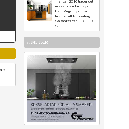
1 januari 2016 träder det
nya sänkta rotavdraget i
kraft. Regeringen har
beslutat att Rot avdraget
ska sänkas från 50% - 30%
av...
ANNONSER
och