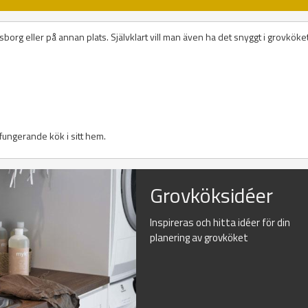
borg eller på annan plats. Självklart vill man även ha det snyggt i grovkök
l fungerande kök i sitt hem.
Grovköksidéer
Inspireras och hitta idéer för din
planering av grovköket