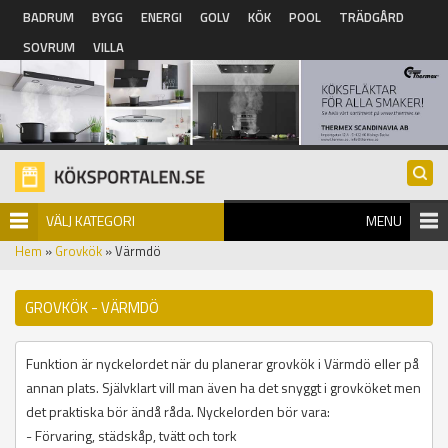
Hoppa till huvudinnehåll
BADRUM
BYGG
ENERGI
GOLV
KÖK
POOL
TRÄDGÅRD
SOVRUM
VILLA
VÄLJ KATEGORI
MENU
Hem
»
Grovkök
» Värmdö
GROVKÖK - VÄRMDÖ
Funktion är nyckelordet när du planerar grovkök i Värmdö eller på
annan plats. Självklart vill man även ha det snyggt i grovköket men
det praktiska bör ändå råda. Nyckelorden bör vara:
- Förvaring, städskåp, tvätt och tork