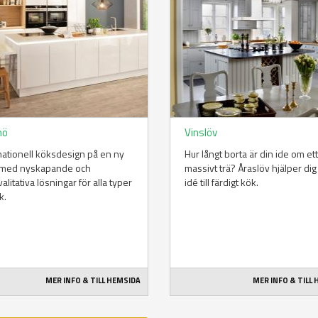
mö
Vinslöv
nationell köksdesign på en ny
Hur långt borta är din ide om ett
, med nyskapande och
massivt trä? Åraslöv hjälper dig
alitativa lösningar för alla typer
idé till färdigt kök.
k.
MER INFO & TILL HEMSIDA
MER INFO & TILL