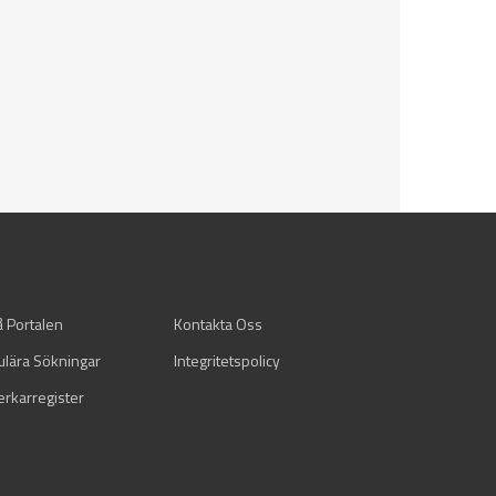
å Portalen
Kontakta Oss
ulära Sökningar
Integritetspolicy
verkarregister