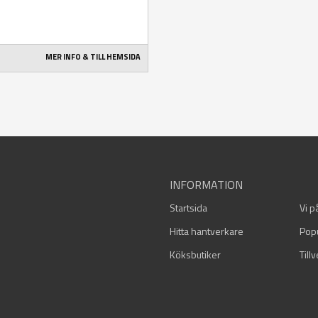
MER INFO & TILL HEMSIDA
INFORMATION
Startsida
Vi p
Hitta hantverkare
Pop
Köksbutiker
Till