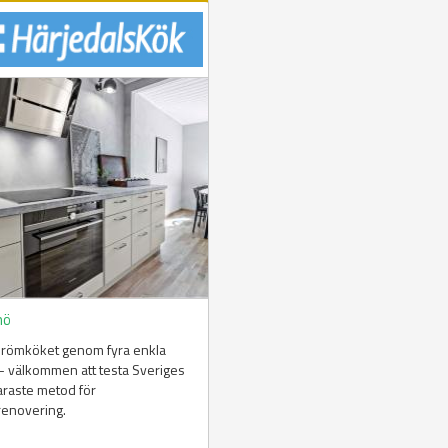
mö
drömköket genom fyra enkla
– välkommen att testa Sveriges
araste metod för
renovering.