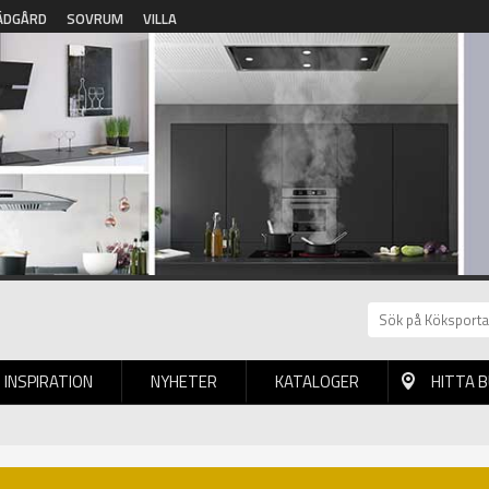
ÄDGÅRD
SOVRUM
VILLA
INSPIRATION
NYHETER
KATALOGER
HITTA 