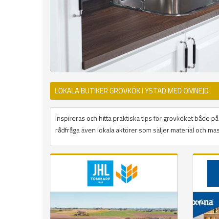
LOKALA BUTIKER GROVKÖK I YSTAD MED OMNEJD
Inspireras och hitta praktiska tips för grovköket både 
rådfråga även lokala aktörer som säljer material och mask