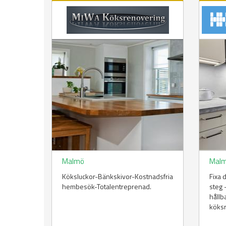
Malmö
Mal
Köksluckor-Bänkskivor-Kostnadsfria
Fixa 
hembesök-Totalentreprenad.
steg 
hållb
köks