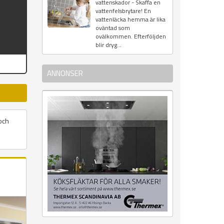
vattenskador - Skaffa en
vattenfelsbrytare! En
vattenläcka hemma är lika
oväntad som
ovälkommen. Efterföljden
blir dryg...
ANNONSER
och