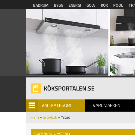
Hoppa till huvudinnehåll
BADRUM
BYGG
ENERGI
GOLV
KÖK
POOL
TR
VÄLJ KATEGORI
VARUMÄRKEN
BILDGALLERI
Hem
»
Grovkök
» Ystad
GROVKÖK - YSTAD