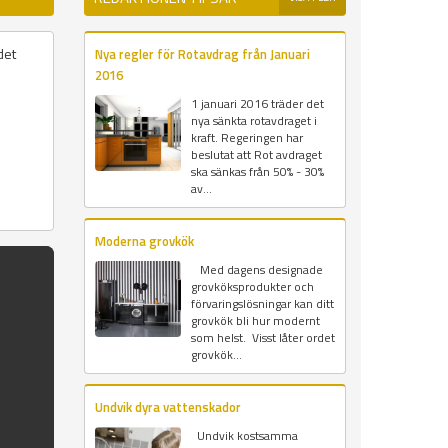
det
Nya regler för Rotavdrag från Januari
2016
1 januari 2016 träder det
nya sänkta rotavdraget i
kraft. Regeringen har
beslutat att Rot avdraget
ska sänkas från 50% - 30%
av...
Moderna grovkök
Med dagens designade
grovköksprodukter och
förvaringslösningar kan ditt
grovkök bli hur modernt
som helst. Visst låter ordet
grovkök...
Undvik dyra vattenskador
Undvik kostsamma