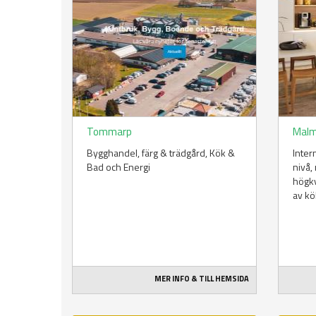
Tommarp
Mal
Bygghandel, färg & trädgård​, Kök &
Inter
Bad och Energi
nivå
högkv
av kö
MER INFO & TILL HEMSIDA