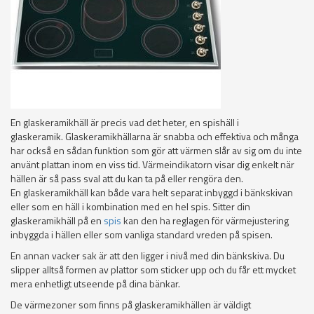
En glaskeramikhäll är precis vad det heter, en spishäll i
glaskeramik. Glaskeramikhällarna är snabba och effektiva och många
har också en sådan funktion som gör att värmen slår av sig om du inte
använt plattan inom en viss tid. Värmeindikatorn visar dig enkelt när
hällen är så pass sval att du kan ta på eller rengöra den.
En glaskeramikhäll kan både vara helt separat inbyggd i bänkskivan
eller som en häll i kombination med en hel spis. Sitter din
glaskeramikhäll på en
spis
kan den ha reglagen för värmejustering
inbyggda i hällen eller som vanliga standard vreden på spisen.
En annan vacker sak är att den ligger i nivå med din bänkskiva. Du
slipper alltså formen av plattor som sticker upp och du får ett mycket
mera enhetligt utseende på dina bänkar.
De värmezoner som finns på glaskeramikhällen är väldigt