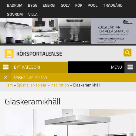
Hoppa till huvudinnehåll
BADRUM
BYGG
ENERGI
GOLV
KÖK
POOL
TRÄDGÅRD
SOVRUM
VILLA
BYT KATEGORI
MENU
SPISHÄLLAR-SPISAR
Hem
»
Spishällar-spisar
»
Inspiration
» Glaskeramikhäll
Glaskeramikhäll