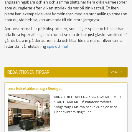
anpassningsbara och en och samma platta har flera olika värmezoner
som du reglerar efter vilken storlek du har på din kastrull. En liten
platta kan exempelvis vara kombinerad med en stor avlång värmezon
som du, vid behov, kan använda till din stora järngryta.
Annonsörerna här på Köksportalen, som säljer spisar och hällar har
ofta flera typer att sälja och för att se om de har just glaskeramikhäll så
går du bara in på deras hemsida och tittar lite närmare. Tillverkarna
hittar du i vår utställning
spis och häll.
REDAKTIONEN TIPSAR
VISA FLER
Ixina Kök etablerar sig i Sverige...
IXINA KÖK ETABLERAR SIG I SVERIGE MED
START I MALMÖ På handelsområdet
Svågertorp i Malmö har kökskedjan Ixina
under vintern slagit upp...