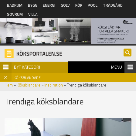
Hoppa till huvudinnehåll
BADRUM
BYGG
ENERGI
GOLV
KÖK
POOL
TRÄDGÅRD
SOVRUM
VILLA
BYT KATEGORI
MENU
KÖKSBLANDARE
Hem
»
Köksblandare
»
Inspiration
» Trendiga köksblandare
Trendiga köksblandare