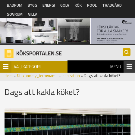
Hoppa till huvudinnehåll
BADRUM
BYGG
ENERGI
GOLV
KÖK
POOL
TRÄDGÅRD
SOVRUM
VILLA
VÄLJ KATEGORI
MENU
Hem
»
%taxonomy_term:name
»
Inspiration
» Dags att kakla köket?
Dags att kakla köket?