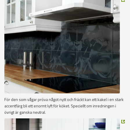
För den som vågar pröva något nytt och fräckt kan ett kakel i en stark
accentfärg bli ett enormt lyft för köket. Speciellt om inredningen i
övrigt är ganska neutral.